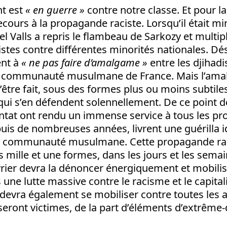
t est
« en guerre »
contre notre classe. Et pour la d
cours à la propagande raciste. Lorsqu’il était mi
el Valls a repris le flambeau de Sarkozy et multipl
istes contre différentes minorités nationales. D
ent à
« ne pas faire d’amalgame »
entre les djihadi
la communauté musulmane de France. Mais l’am
tre fait, sous des formes plus ou moins subtile
ui s’en défendent solennellement. De ce point de
entat ont rendu un immense service à tous les p
uis de nombreuses années, livrent une guérilla 
a communauté musulmane. Cette propagande rac
us mille et une formes, dans les jours et les semai
er devra la dénoncer énergiquement et mobilis
s une lutte massive contre le racisme et le capital
Il devra également se mobiliser contre toutes les
ront victimes, de la part d’éléments d’extrême-d