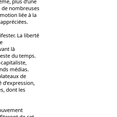
même, plus d’une
es de nombreuses
motion liée à la
 appréciées.
ester. La liberté
Le
vant là
 reste du temps.
capitaliste,
ands médias.
plateaux de
é d’expression,
s, dont les
 mouvement
fiteront de cet