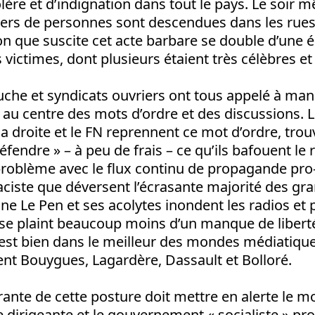
lère et d’indignation dans tout le pays. Le soir 
liers de personnes sont descendues dans les ru
sion que suscite cet acte barbare se double d’une é
 victimes, dont plusieurs étaient très célèbres et
uche et syndicats ouvriers ont tous appelé à manif
 au centre des mots d’ordre et des discussions. 
 droite et le FN reprennent ce mot d’ordre, trou
éfendre » – à peu de frais – ce qu’ils bafouent le
problème avec le flux continu de propagande pro-
raciste que déversent l’écrasante majorité des gr
e Le Pen et ses acolytes inondent les radios et 
N se plaint beaucoup moins d’un manque de libert
 est bien dans le meilleur des mondes médiatique
ent Bouygues, Lagardère, Dassault et Bolloré.
grante de cette posture doit mettre en alerte le
se dirigeante et le gouvernement « socialiste » pro