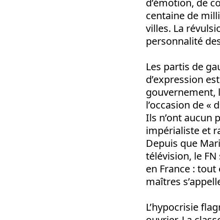
d’émotion, de co
centaine de mil
villes. La révul
personnalité des
Les partis de ga
d’expression est
gouvernement, la
l’occasion de « d
Ils n’ont aucun 
impérialiste et 
Depuis que Marin
télévision, le F
en France : tout
maîtres s’appell
L’hypocrisie fla
ouvrier. La clas