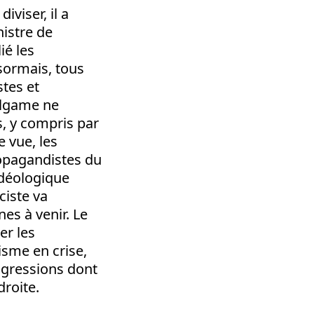
iviser, il a
nistre de
ié les
ésormais, tous
stes et
algame ne
s, y compris par
 vue, les
ropagandistes du
idéologique
iste va
nes à venir. Le
er les
isme en crise,
 agressions dont
roite.