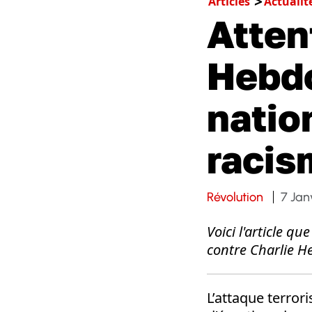
Articles
Actualit
Atten
Hebdo
nation
racis
Révolution
7 Jan
Voici l'article q
contre Charlie 
L’attaque terror