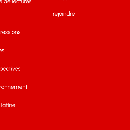
te de lectures
rejoindre
ressions
es
pectives
ironnement
latine