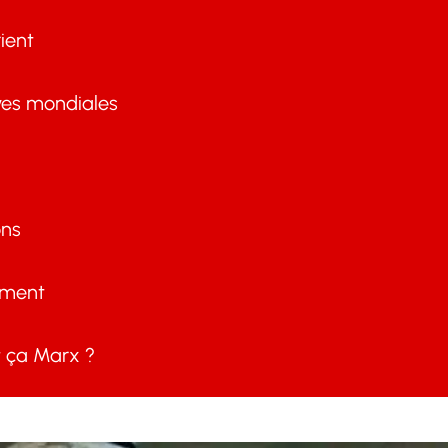
ient
ves mondiales
ons
ement
ça Marx ?