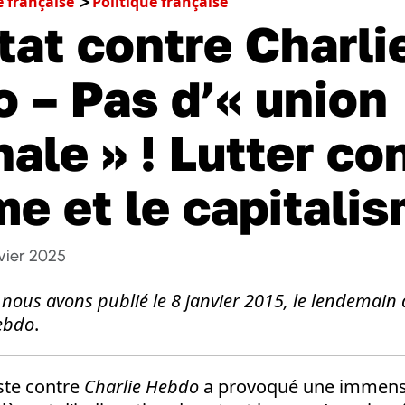
é française
Politique française
tat contre Charli
 – Pas d’« union
ale » ! Lutter con
me et le capitalis
vier 2025
ue nous avons publié le 8 janvier 2015, le lendemain 
Hebdo
.
iste contre
Charlie Hebdo
a provoqué une immens