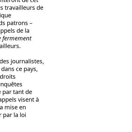
s travailleurs de
tique
ds patrons –
appels de la
re fermement
illeurs.
des journalistes,
, dans ce pays,
droits
conquêtes
e par tant de
appels visent à
la mise en
par la loi