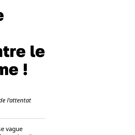
e
tre le
me !
de l'attentat
e vague