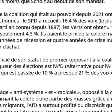
ois moins que Scholz au début de son mandat.
e la coalition qui était au pouvoir depuis 2021 on
ionnés : le SPD a recueilli 16,4 % des voix (le p
arti ait connu depuis 1887), les Verts ont obtenu 
seulement 4,3 %. Ils paient le prix de la colère m
nées de récession et quatre années de crise ind
 d’achat.
ficié de son statut de premier opposant à la coali
queur des élections est l’AfD (Alternative pour l’
 qui est passée de 10 % à presque 21 % des voix 
age « anti-système » et « radicale », opposé à la
rnant la colère d’une partie des masses grâce à
s migrants, l’AfD a surtout profité du discrédit q
nt le « statu-quo ». Le parti arrive largement en t