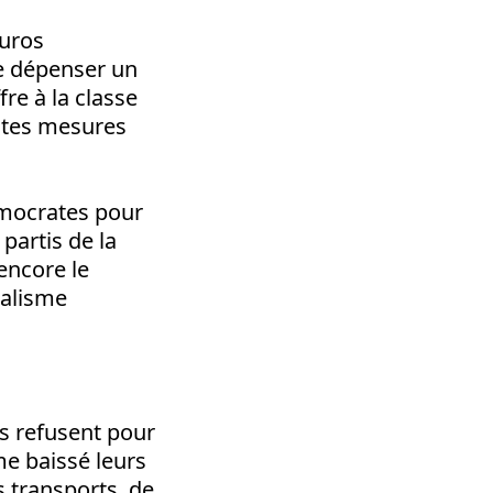
euros
de dépenser un
fre à la classe
entes mesures
démocrates pour
partis de la
encore le
talisme
es refusent pour
me baissé leurs
s transports, de