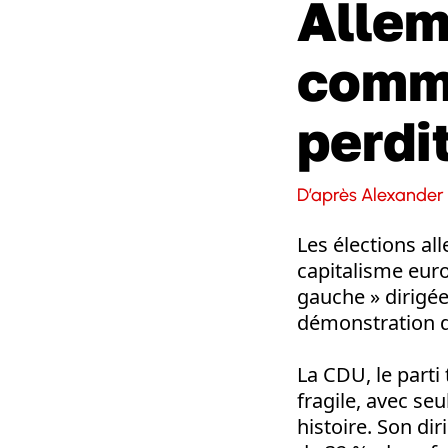
Allem
comma
perdi
D’après Alexander
Les élections a
capitalisme euro
gauche » dirigée
démonstration de
La CDU, le parti
fragile, avec se
histoire. Son dir