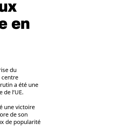
aux
e en
rise du
« centre
rutin a été une
e de l’UE.
é une victoire
core de son
aux de popularité