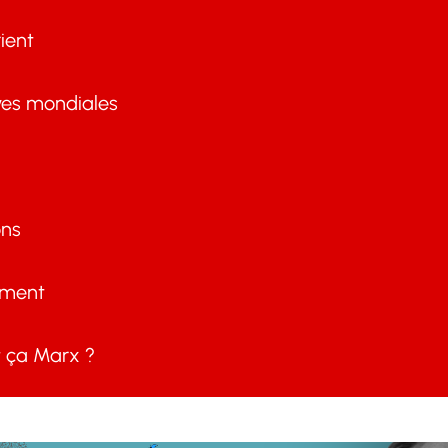
ient
ves mondiales
ons
ement
ça Marx ?