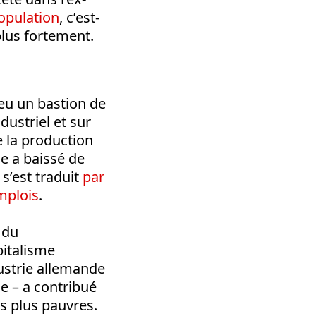
population
, c’est-
 plus fortement.
peu un bastion de
dustriel et sur
 la production
e a baissé de
s’est traduit
par
mplois
.
 du
pitalisme
dustrie allemande
e – a contribué
es plus pauvres.