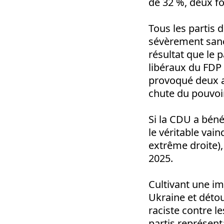
de 32 %, deux f
Tous les partis d
sévèrement sanct
résultat que le p
libéraux du FDP 
provoqué deux an
chute du pouvoir
Si la CDU a béné
le véritable vain
extrême droite),
2025.
Cultivant une im
Ukraine et détou
raciste contre le
partis représenta