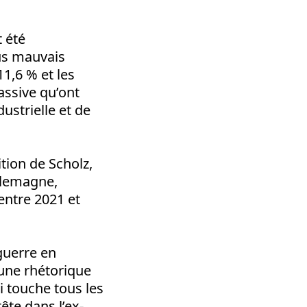
t été
lus mauvais
11,6 % et les
assive qu’ont
ustrielle et de
tion de Scholz,
Allemagne,
entre 2021 et
 guerre en
 une rhétorique
ui touche tous les
ête dans l’ex-