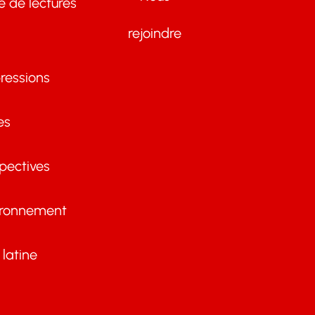
te de lectures
rejoindre
ressions
es
pectives
ironnement
latine