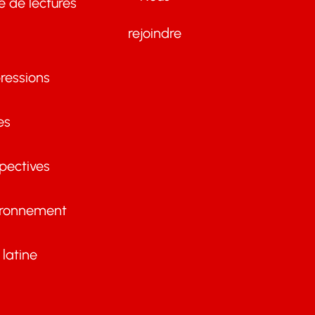
te de lectures
rejoindre
ressions
es
pectives
ironnement
latine