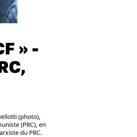
F » -
PRC,
llotti (photo),
uniste (PRC), en
marxiste du PRC.