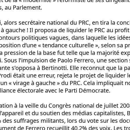
s, au Parlement.
, alors secrétaire national du PRC, en tira la con
 à gauche ! Il proposa de liquider le PRC au profi
ontours politiques vagues, dans laquelle les id
position d’une « tendance culturelle », selon sa 
La pression de la base fut telle que la majorité ex
 Sous l’impulsion de Paolo Ferrero, une section s
ante s’opposa à Bertinotti. Elle reconnut que la p
i était une erreur, rejeta le projet de liquider le 
n « virage à gauche » du PRC. Cela impliquait 
lliance électorale avec le Parti Démocrate.
tuation à la veille du Congrès national de juillet 20
l’appareil et du soutien des médias capitalistes, B
 des suffrages militants, lors du vote sur les d
ment de Ferrero recueillit 40,2% des voix. Les tr