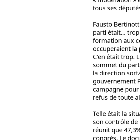
tous ses député
Fausto Bertinotti
parti était… trop
formation aux c
occuperaient la 
C’en était trop. 
sommet du parti.
la direction sort
gouvernement Prod
campagne pour u
refus de toute a
Telle était la si
son contrôle de 
réunit que 47,3%
congrès. Le docu