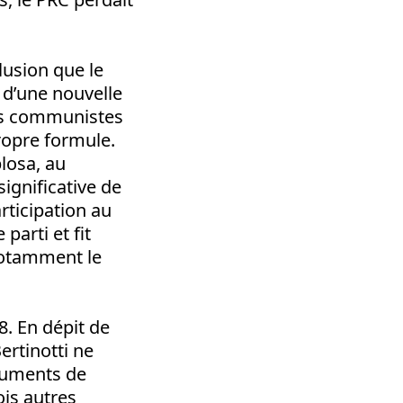
clusion que le
t d’une nouvelle
ées communistes
propre formule.
plosa, au
ignificative de
articipation au
parti et fit
notamment le
08. En dépit de
ertinotti ne
ocuments de
ois autres