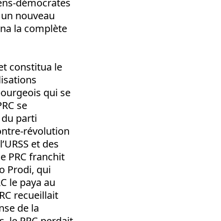
tiens-démocrates
er un nouveau
ina la complète
t constitua le
isations
bourgeois qui se
 PRC se
du parti
ontre-révolution
l’URSS et des
le PRC franchit
 Prodi, qui
RC le paya au
RC recueillait
nse de la
s, le PRC perdait