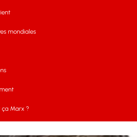
ient
ves mondiales
ons
ement
ça Marx ?