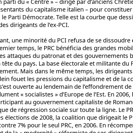
 parti du « Centre » – dirigé par d’anciens Chré
ésentants du capitalisme italien – pour constitu
: le Parti Démocrate. Telle est la courbe que dess
 des dirigeants de l’ex-PCI.
nt, une minorité du PCI refusa de se dissoudre e
emier temps, le PRC bénéficia des grandes mobil
 les attaques du patronat et des gouvernements 
a tête du pays. La base électorale et militante du
ement. Mais dans le même temps, les dirigeants 
lein fouet les pressions du capitalisme et de la c
s’est ouverte au lendemain de l’effondrement de 
ment « socialistes » d’Europe de l’Est. En 2006, 
articipant au gouvernement capitaliste de Romano
ue de régression sociale sur toute la ligne. Le P
es élections de 2008, la coalition que dirigeait le P
contre 7% pour le seul PRC, en 2006. En récompe
t de la « modernité » réformiste de ses dirigeant