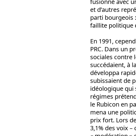
fusionné avec un
et d’autres repr
parti bourgeois 
faillite politique
En 1991, cependa
PRC. Dans un pr
sociales contre
succédaient, à l
développa rapid
subissaient de p
idéologique qui 
régimes prétendu
le Rubicon en p
mena une politiq
prix fort. Lors d
3,1% des voix – 
« modération » e