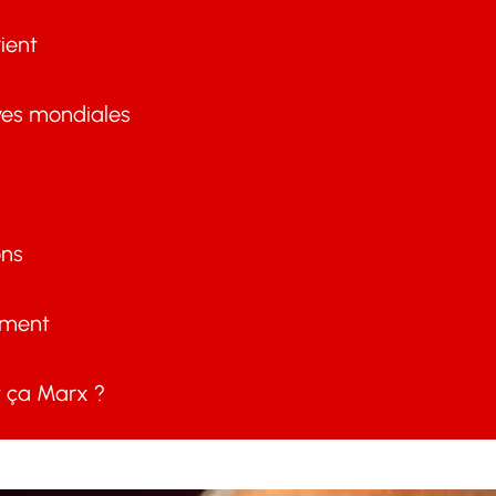
ient
ves mondiales
ons
ement
ça Marx ?