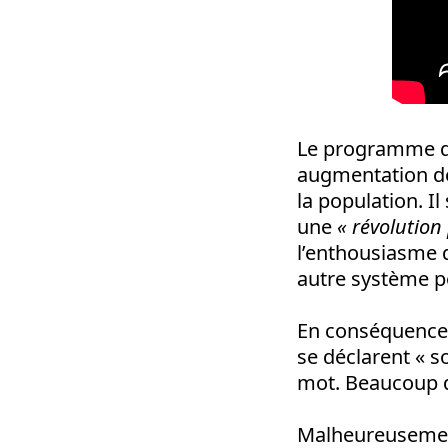
Le programme de 
augmentation des
la population. I
une
« révolution 
l’enthousiasme 
autre système po
En conséquence, 
se déclarent « so
mot. Beaucoup d
Malheureusement