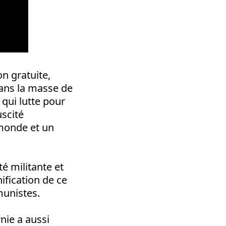
n gratuite,
dans la masse de
qui lutte pour
suscité
monde et un
é militante et
nification de ce
unistes.
nie a aussi