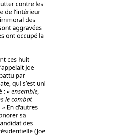
utter contre les
e de l’intérieur
e immoral des
e sont aggravées
es ont occupé la
nt ces huit
’appelait Joe
 battu par
te, qui s’est uni
é :
« ensemble,
ns le combat
 »
En d’autres
honorer sa
candidat des
ésidentielle (Joe