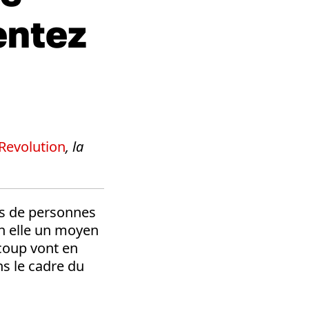
entez
 Revolution
, la
ons de personnes
en elle un moyen
ucoup vont en
ans le cadre du