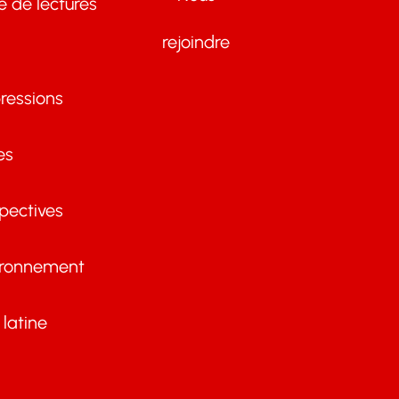
te de lectures
rejoindre
ressions
es
pectives
ironnement
latine