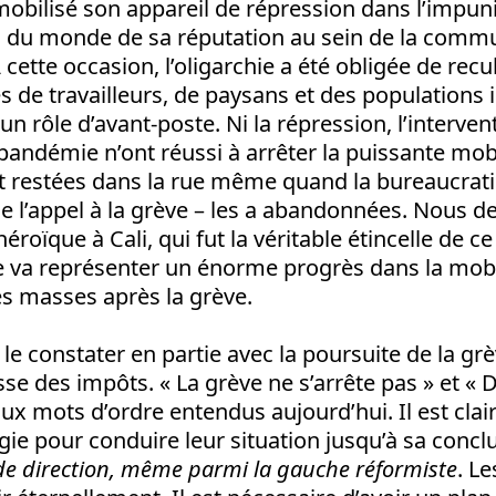
bilisé son appareil de répression dans l’impuni
s du monde de sa réputation au sein de la com
 cette occasion, l’oligarchie a été obligée de recul
 de travailleurs, de paysans et des populations i
un rôle d’avant-poste. Ni la répression, l’interven
 pandémie n’ont réussi à arrêter la puissante mob
t restées dans la rue même quand la bureaucratie
e de l’appel à la grève – les a abandonnées. Nous 
éroïque à Cali, qui fut la véritable étincelle de
re va représenter un énorme progrès dans la mobi
es masses après la grève.
 le constater en partie avec la poursuite de la grè
usse des impôts. « La grève ne s’arrête pas » et 
aux mots d’ordre entendus aujourd’hui. Il est cla
gie pour conduire leur situation jusqu’à sa concl
s de direction, même parmi la gauche réformiste
. L