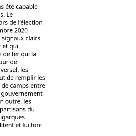
as été capable
s. Le
rs de l’élection
embre 2020
 signaux clairs
 et qui
 de fer qui la
tour de
versel, les
ut de remplir les
es de camps entre
 du gouvernement
n outre, les
 (partisans du
oligarques
itent et lui font
.