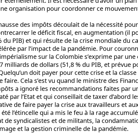
r éternellement. Il est nécessaire d’avoir un plan 
ne organisation pour coordonner ce mouvement
 hausse des impôts découlait de la nécessité pour 
trecarrer le déficit fiscal, en augmentation (il po
 du PIB) et qui résulte de la crise mondiale du c
lérée par l’impact de la pandémie. Pour couronner
’impérialisme sur la Colombie s’exprime par une 
7 milliards de dollars (51,8 % du PIB, et prévue p
Quelqu’un doit payer pour cette crise et la classe
e faire. Cela s’est vu quand le ministre des Financ
mpôts a ignoré les recommandations faites par u
é par l’Etat et qui conseillait de taxer d’abord l
ative de faire payer la crise aux travailleurs et a
 été l’étincelle qui a mis le feu à la rage accumu
at de syndicalistes et de militants, la condamnati
mage et la gestion criminelle de la pandémie.