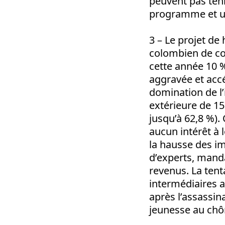
peuvent pas teni
programme et u
3 – Le projet de
colombien de con
cette année 10 %
aggravée et accé
domination de l
extérieure de 15
jusqu’à 62,8 %). 
aucun intérêt à l
la hausse des i
d’experts, mandat
revenus. La tent
intermédiaires a
après l’assassin
jeunesse au chô