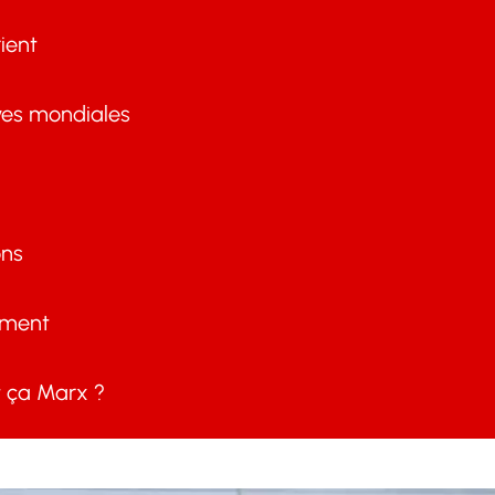
ient
ves mondiales
ons
ement
ça Marx ?