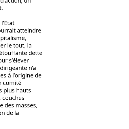
d’action, un
.
l’Etat
urrait atteindre
apitalisme,
 le tout, la
étouffante dette
our s’élever
 dirigeante n’a
es à l’origine de
n comité
es plus hauts
ux couches
lée des masses,
on de la