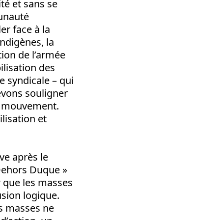
té et sans se
munauté
er face à la
ndigènes, la
tion de l’armée
ilisation des
 syndicale – qui
devons souligner
 ce mouvement.
lisation et
ve après le
« Dehors Duque »
ir que les masses
usion logique.
es masses ne