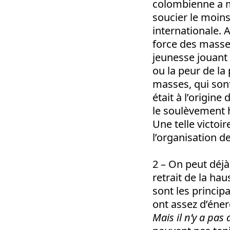
colombienne a mo
soucier le moin
internationale. A
force des masses
jeunesse jouant 
ou la peur de la
masses, qui son
était à l’origin
le soulèvement h
Une telle victoi
l’organisation d
2 – On peut déjà
retrait de la ha
sont les princip
ont assez d’éner
Mais il n’y a pa