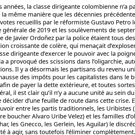
s années, la classe dirigeante colombienne n’a p
 la même manière que les décennies précédente
otes recueillis par le réformiste Gustavo Petro lo
ve générale de 2019 et les soulèvements de sept
e de Javier Ordoñez par la police étaient tous des
on croissante de colère, qui menaçait d’exploser
sse dirigeante d’exercer le pouvoir avec la poigne
ela a provoqué des scissions dans l’oligarchie, au
ions. Il y a désormais les partisans du revenu uni
hausse des impôts pour les capitalistes dans le b
t afin de payer la dette extérieure, et toutes sort
éral, il est clair qu’il n’y a aucune unité au sein
e décider d’une feuille de route dans cette crise. E
uvoir entre les partis traditionnels, les Uribistes
re boucher Alvaro Uribe Velez) et les familles d’
ar, les Gnecco, les Gerlein, les Aguilar) le discréd
té à agir, sans toutefois l’éliminer complètement