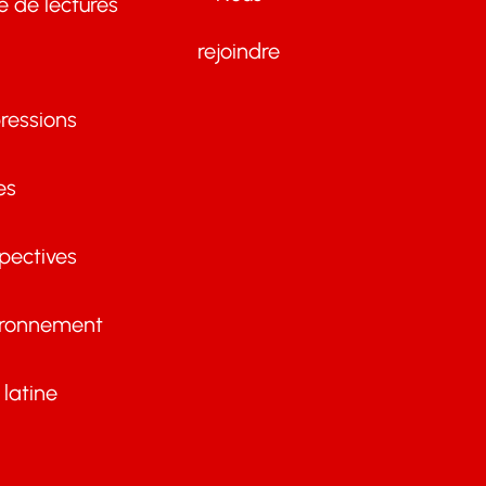
te de lectures
rejoindre
ressions
es
pectives
ironnement
latine