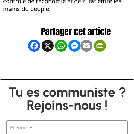
contrôle de l’économie et de l’Etat entre les
mains du peuple.
Facebook
X
WhatsApp
Messenger
Email
PrintFrien
Tu es communiste ?
Rejoins-nous !