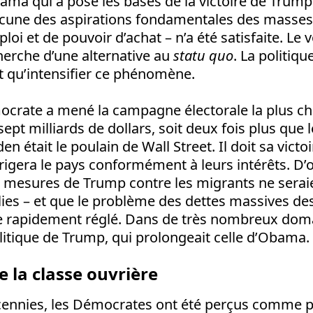
bama qui a posé les bases de la victoire de Trump
ucune des aspirations fondamentales des mass
loi et de pouvoir d’achat – n’a été satisfaite. Le
herche d’une alternative au
statu quo
. La politiqu
t qu’intensifier ce phénomène.
crate a mené la campagne électorale la plus chè
sept milliards de dollars, soit deux fois plus que
en était le poulain de Wall Street. Il doit sa vict
irigera le pays conformément à leurs intérêts. D’or
 mesures de Trump contre les migrants ne serai
ies – et que le problème des dettes massives de
re rapidement réglé. Dans de très nombreux dom
litique de Trump, qui prolongeait celle d’Obama.
e la classe ouvrière
ennies, les Démocrates ont été perçus comme p