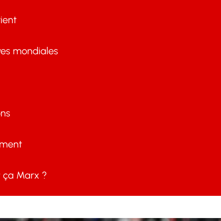
ient
ves mondiales
ons
ement
ça Marx ?