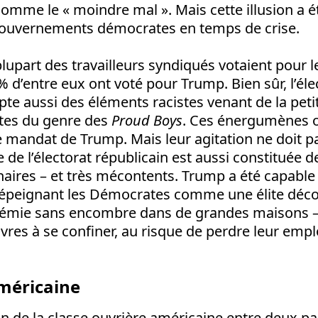
 comme le « moindre mal ». Mais cette illusion a 
ouvernements démocrates en temps de crise.
 plupart des travailleurs syndiqués votaient pour
 % d’entre eux ont voté pour Trump. Bien sûr, l’éle
te aussi des éléments racistes venant de la peti
stes du genre des
Proud Boys
. Ces énergumènes o
e mandat de Trump. Mais leur agitation ne doit 
 de l’électorat républicain est aussi constituée d
inaires – et très mécontents. Trump a été capable 
 dépeignant les Démocrates comme une élite déco
démie sans encombre dans de grandes maisons –
vres à se confiner, au risque de perdre leur empl
méricaine
on de la classe ouvrière américaine entre deux pa