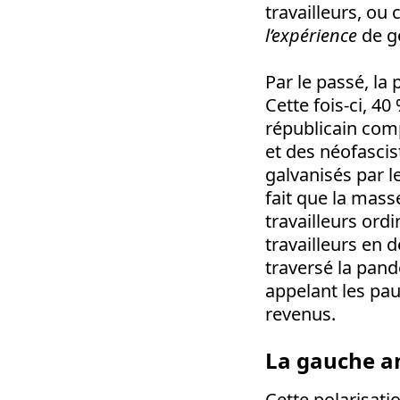
travailleurs, ou
l’expérience
de g
Par le passé, la
Cette fois-ci, 40
républicain comp
et des néofasci
galvanisés par l
fait que la masse
travailleurs ord
travailleurs en
traversé la pan
appelant les pau
revenus.
La gauche a
Cette polarisati