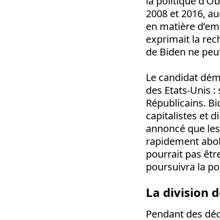
la politique d’O
2008 et 2016, a
en matière d’emp
exprimait la rec
de Biden ne peu
Le candidat démo
des Etats-Unis : 
Républicains. Bid
capitalistes et d
annoncé que les
rapidement abol
pourrait pas êt
poursuivra la po
La division d
Pendant des déc