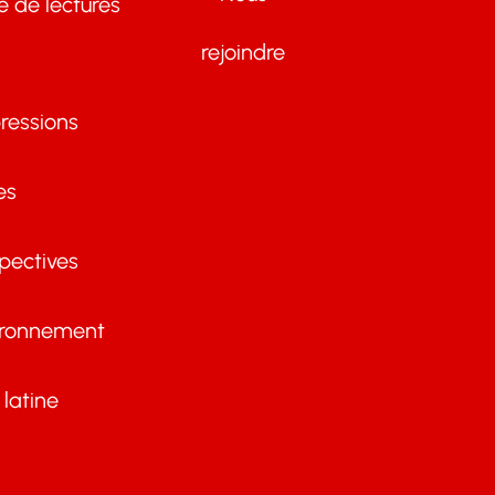
te de lectures
rejoindre
ressions
es
pectives
ironnement
latine