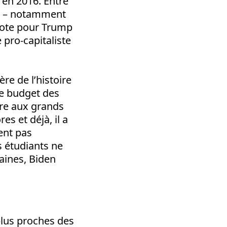
 en 2016. Entre
es – notamment
 vote pour Trump
e pro-capitaliste
re de l’histoire
 le budget des
oire aux grands
es et déjà, il a
ent pas
s étudiants ne
aines, Biden
lus proches des