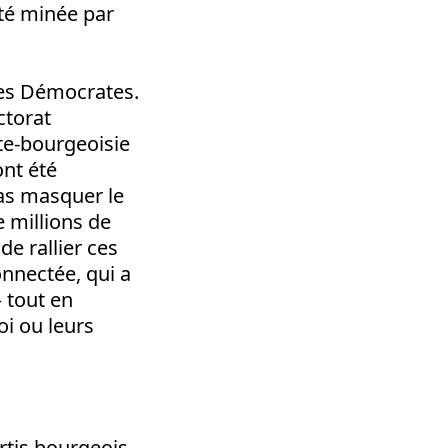
été minée par
 les Démocrates.
ctorat
te-bourgeoisie
nt été
pas masquer le
e millions de
de rallier ces
nnectée, qui a
 tout en
oi ou leurs
rtis bourgeois