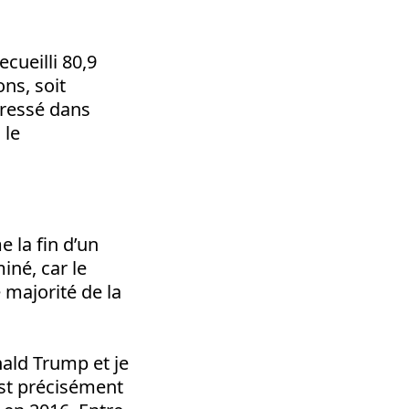
ecueilli 80,9
ns, soit
gressé dans
 le
 la fin d’un
iné, car le
 majorité de la
nald Trump et je
st précisément