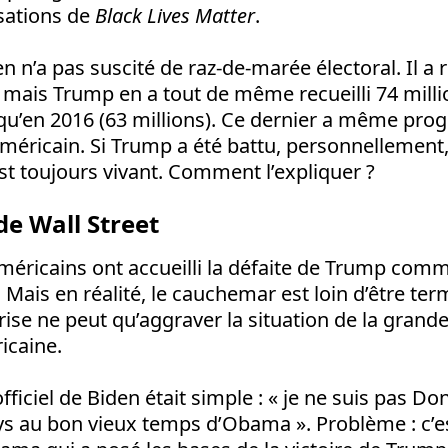
isations de
Black
Lives
Matter
.
n n’a pas suscité de raz-de-marée électoral. Il a r
, mais Trump en a tout de même recueilli 74 millio
qu’en 2016 (63 millions). Ce dernier a même pro
-américain. Si Trump a été battu, personnellement,
t toujours vivant. Comment l’expliquer ?
de Wall Street
méricains ont accueilli la défaite de Trump comme
Mais en réalité, le cauchemar est loin d’être term
rise ne peut qu’aggraver la situation de la grande
icaine.
iciel de Biden était simple : « je ne suis pas Do
ys au bon vieux temps d’Obama ». Problème : c’e