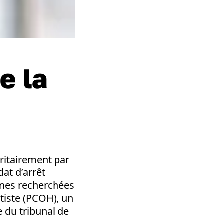
e la
oritairement par
at d’arrêt
onnes recherchées
iste (PCOH), un
 du tribunal de