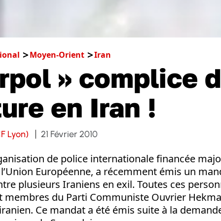
ional
Moyen-Orient
Iran
erpol » complice d
ure en Iran !
F Lyon)
21 Février 2010
ganisation de police internationale financée maj
et l’Union Européenne, a récemment émis un mand
ntre plusieurs Iraniens en exil. Toutes ces pers
nt membres du Parti Communiste Ouvrier Hekmat
iranien. Ce mandat a été émis suite à la demande