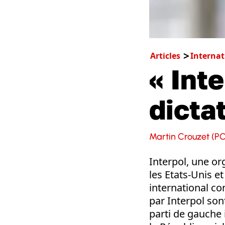
Articles
Internat
« Int
dictat
Martin Crouzet (PC
Interpol, une or
les Etats-Unis 
international co
par Interpol so
parti de gauche 