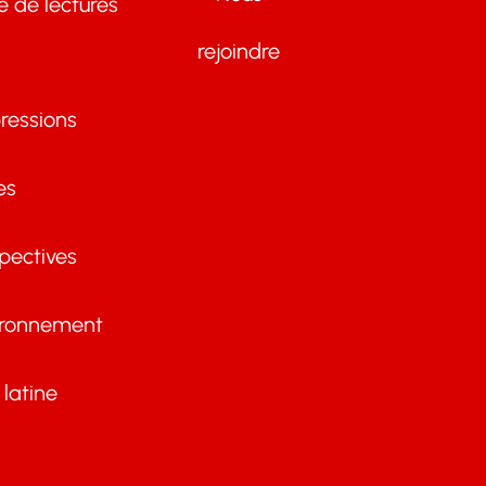
te de lectures
rejoindre
ressions
es
pectives
ironnement
latine