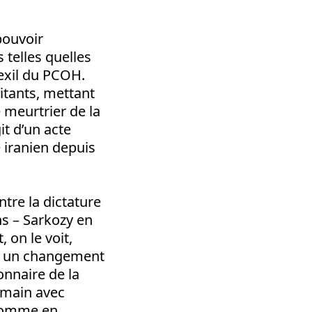
pouvoir
 telles quelles
 exil du PCOH.
litants, mettant
e meurtrier de la
it d’un acte
 iranien depuis
tre la dictature
ns – Sarkozy en
 on le voit,
nt un changement
onnaire de la
 main avec
 comme en