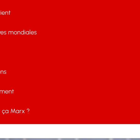
ient
ves mondiales
ons
ement
ça Marx ?