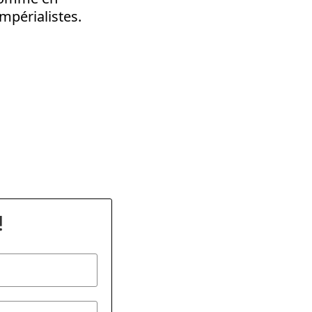
mpérialistes.
dly
!