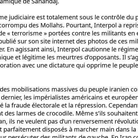
slamique de Sanandaj.
ème judiciaire est totalement sous le contrôle du 
corrompu des Mollahs. Pourtant, Interpol a repris
de « terrorisme » portées contre les militants en
 publié sur son site internet des photos de ces mi
er. En agissant ainsi, Interpol cautionne le régim
ique et légitime les meurtres d’opposants. Il s’ag
oration avec une dictature qui opprime le peuple
des mobilisations massives du peuple iranien con
n dernier, les impérialistes américains et europée
ué la fraude électorale et la répression. Cependant,
nt des larmes de crocodile. Même s’ils souhaite
an, ils ne veulent pas d’un renversement révoluti
ont parfaitement disposés à marcher main dans la
r persécuter des militants de gauche. En Iran