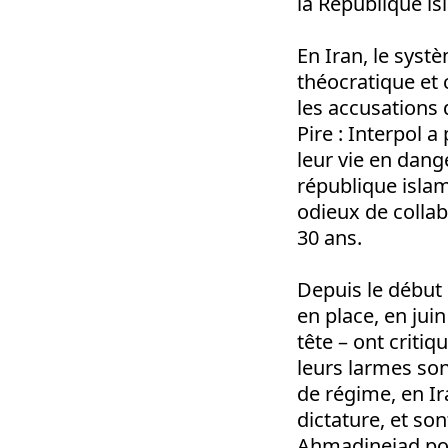
la République i
En Iran, le syst
théocratique et 
les accusations 
Pire : Interpol a
leur vie en dang
république islam
odieux de collab
30 ans.
Depuis le début 
en place, en jui
tête – ont critiq
leurs larmes so
de régime, en Ir
dictature, et s
Ahmadinejad pou