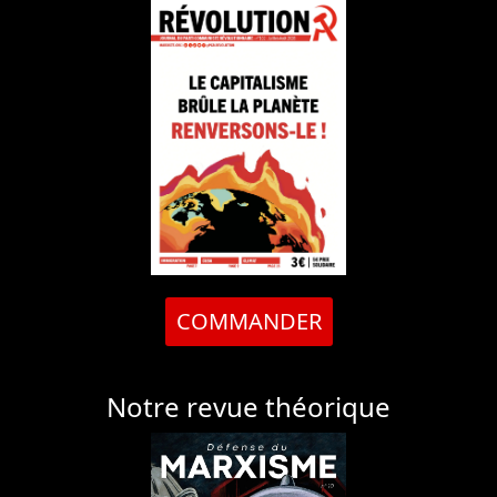
COMMANDER
Notre revue théorique