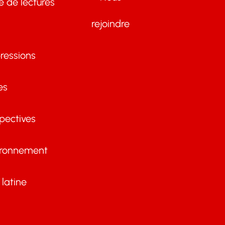
te de lectures
rejoindre
ressions
es
pectives
ironnement
latine