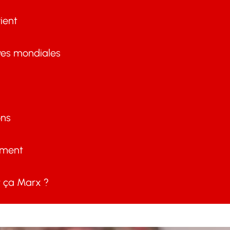
ient
ves mondiales
ons
ement
ça Marx ?