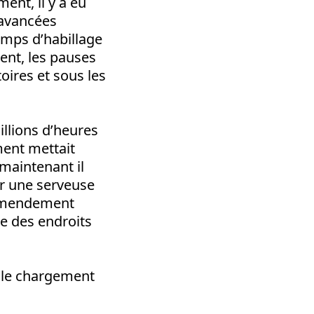
ent, il y a eu
 avancées
temps d’habillage
ent, les pauses
toires et sous les
millions d’heures
ment mettait
 maintenant il
r une serveuse
t amendement
te des endroits
t le chargement