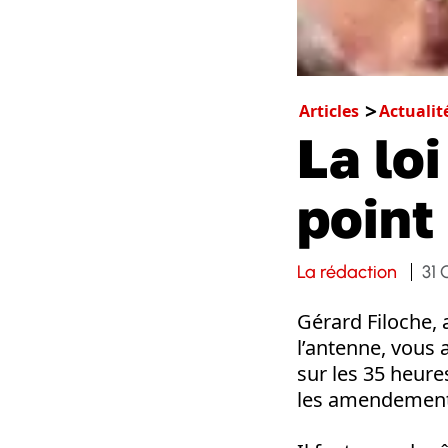
Articles
Actualit
La loi
point
La rédaction
31 
Gérard Filoche, 
l’antenne, vous 
sur les 35 heure
les amendements 