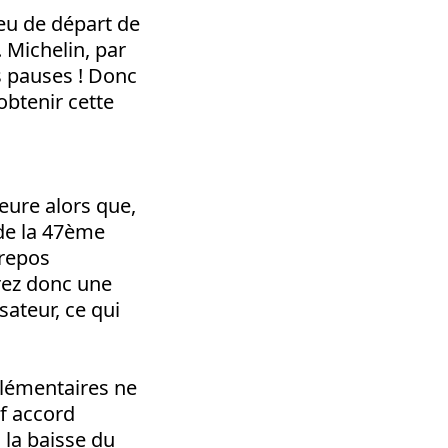
eu de départ de
. Michelin, par
s pauses ! Donc
btenir cette
eure alors que,
 de la 47ème
 repos
rez donc une
ateur, ce qui
plémentaires ne
f accord
 la baisse du