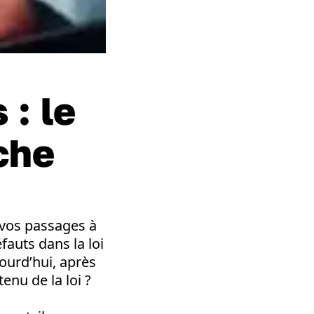
 : le
che
 vos passages à
auts dans la loi
jourd’hui, après
enu de la loi ?