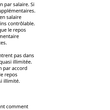
n par salaire. Si
 supplémentaires.
en salaire
ins contrôlable.
que le repos
émentaire
es.
ntrent pas dans
uasi illimitée.
n par accord
de repos
 illimité.
ement comment