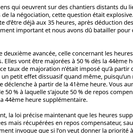
ns qui oeuvrent sur des chantiers distants du li
s de la négociation, cette question était explosive
e d’être déjà aux 35 heures, après déduction de
ment important et nous avons dû batailler pour o
une deuxième avancée, celle concernant les heures
 Elles vont être majorées à 50 % dès la 44ème h
 ce taux de majoration n’était imposé qu’à partir
 un petit effet dissuasif quand même, puisqu’un
 déclenche à partir de la 41ème heure. Vous au
e 50 % à laquelle s’ajoute 50 % de repos compens
la 44ème heure supplémentaire.
, la loi précise maintenant que les heures sup
ées mais récupérées en repos compensateur, sau
ument invoque que si l’on veut donner la priorité à