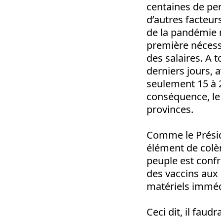
centaines de per
d’autres facteu
de la pandémie m
première nécessi
des salaires. A t
derniers jours, 
seulement 15 à 
conséquence, le 
provinces.
Comme le Préside
élément de colèr
peuple est confr
des vaccins aux 
matériels imméd
Ceci dit, il faud