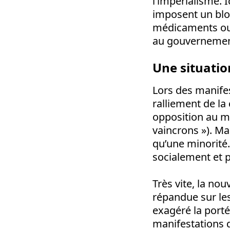
l’impérialisme. 
imposent un blo
médicaments ou
au gouvernement 
Une situatio
Lors des manifes
ralliement de la 
opposition au mo
vaincrons »). Ma
qu’une minorité.
socialement et 
Très vite, la no
répandue sur le
exagéré la porté
manifestations 