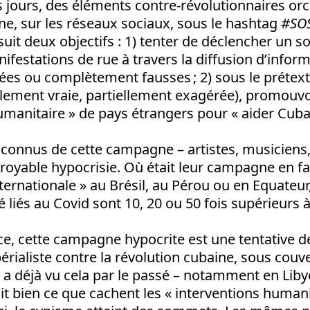
 jours, des éléments contre-révolutionnaires or
e, sur les réseaux sociaux, sous le hashtag
#SO
it deux objectifs : 1) tenter de déclencher un 
nifestations de rue à travers la diffusion d’infor
ées ou complètement fausses ; 2) sous le prétext
ellement vraie, partiellement exagérée), promouvoi
umanitaire » de pays étrangers pour « aider Cuba
onnus de cette campagne – artistes, musiciens, 
royable hypocrisie. Où était leur campagne en f
nternationale » au Brésil, au Pérou ou en Equateur
é liés au Covid sont 10, 20 ou 50 fois supérieurs 
e, cette campagne hypocrite est une tentative de
érialiste contre la révolution cubaine, sous couve
 a déjà vu cela par le passé – notamment en Liby
ait bien ce que cachent les « interventions humanit