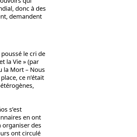
pouvoirs qui
dial, donc à des
ent, demandent
 poussé le cri de
t la Vie » (par
ou la Mort – Nous
lace, ce n’était
 hétérogènes,
os s’est
onnaires en ont
à organiser des
rs ont circulé