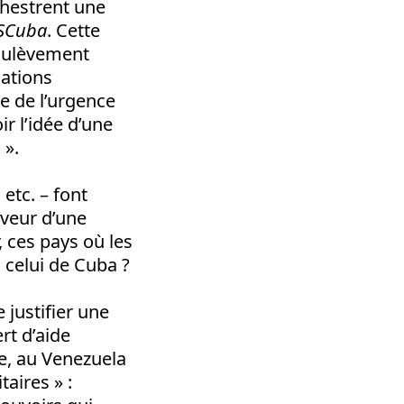
chestrent une
SCuba
. Cette
soulèvement
mations
e de l’urgence
r l’idée d’une
 ».
etc. – font
aveur d’une
, ces pays où les
à celui de Cuba ?
 justifier une
rt d’aide
e, au Venezuela
aires » :