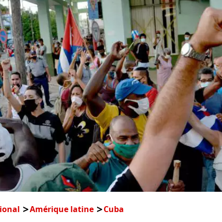
ional
Amérique latine
Cuba