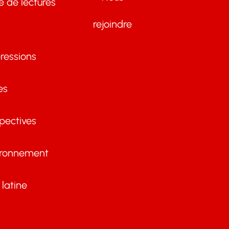
te de lectures
rejoindre
ressions
es
pectives
ironnement
latine