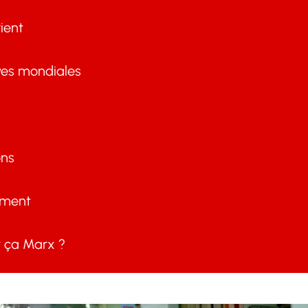
ient
ves mondiales
ons
ement
ça Marx ?