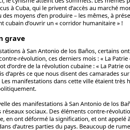
Ici, le cynisme atteint des sommets. Les mêmes 
cus à Cuba, qui le privent d’accès au marché mon
 des moyens d’en produire – les mêmes, à prés
cubain d’ouvrir un « corridor humanitaire » !
n grave
tations à San Antonio de los Baños, certains ont
contre-révolution, ces derniers mois : « La Patrie e
t d’ordre de la révolution cubaine : « La Patrie 
is d’après ce que nous disent des camarades sur p
 Les manifestations dans cette ville étaient très
politiquement.
uvelle des manifestations à San Antonio de los Bañ
s réseaux sociaux. Des éléments contre-révoluti
e, en ont déformé la signification, et ont appelé 
dans d’autres parties du pays. Beaucoup de rumeu