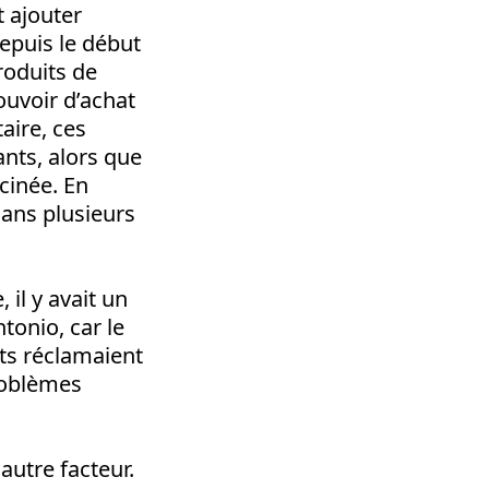
t ajouter
epuis le début
roduits de
ouvoir d’achat
taire, ces
ants, alors que
cinée. En
dans plusieurs
il y avait un
tonio, car le
nts réclamaient
problèmes
 autre facteur.