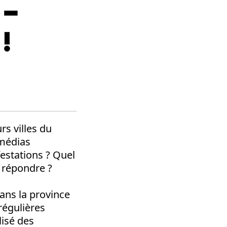
 –
!
rs villes du
 médias
estations ? Quel
y répondre ?
ans la province
régulières
lisé des