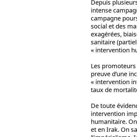
Depuis plusieurs
intense campagn
campagne poursu
social et des ma
exagérées, biais
sanitaire (parti
« intervention h
Les promoteurs c
preuve d’une inc
« intervention i
taux de mortalit
De toute évidenc
intervention imp
humanitaire. On
et en Irak. On s