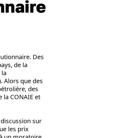
nnaire
lutionnaire. Des
ays, de la
 la
. Alors que des
étrolière, des
e la CONAIE et
 discussion sur
e les prix
à un moratoire.