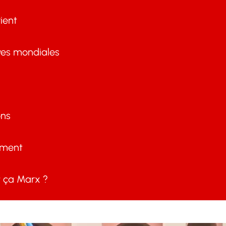
ient
ves mondiales
ons
ement
ça Marx ?