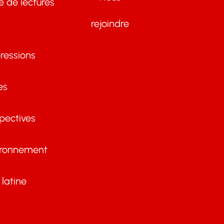
te de lectures
rejoindre
ressions
es
pectives
ironnement
latine