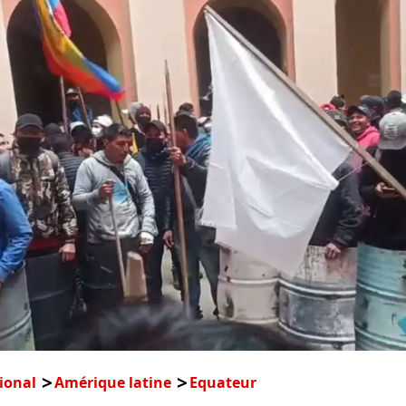
ional
Amérique latine
Equateur