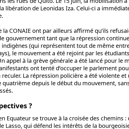
s les rues de Quito. Le 15 juin, la mobilisation a
 la libération de Leonidas Iza. Celui-ci a immédi
e.
e la CONAIE ont par ailleurs affirmé qu’ils refusa
le gouvernement tant que la répression continuer
s indigènes (qui représentent tout de même entre
ys), le mouvement a été rejoint par les étudiants
 Un appel à la grève générale a été lancé pour le m
manifestants ont tenté d’occuper le parlement pou
eculer. La répression policière a été violente et
t le quatrième depuis le début du mouvement, sa
ssés.
pectives ?
en Equateur se trouve à la croisée des chemins : d
 Lasso, qui défend les intérêts de la bourgeoisi