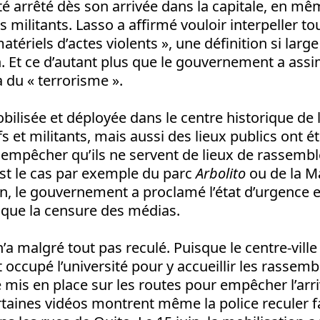
té arrêté dès son arrivée dans la capitale, en 
militants. Lasso a affirmé vouloir interpeller to
matériels d’actes violents », une définition si large
. Et ce d’autant plus que le gouvernement a assim
 du « terrorisme ».
bilisée et déployée dans le centre historique de l
fs et militants, mais aussi des lieux publics ont 
r empêcher qu’ils ne servent de lieux de rassemb
t le cas par exemple du parc
Arbolito
ou de la M
uin, le gouvernement a proclamé l’état d’urgence e
 que la censure des médias.
 malgré tout pas reculé. Puisque le centre-ville é
t occupé l’université pour y accueillir les rasse
 mis en place sur les routes pour empêcher l’arr
rtaines vidéos montrent même la police reculer f