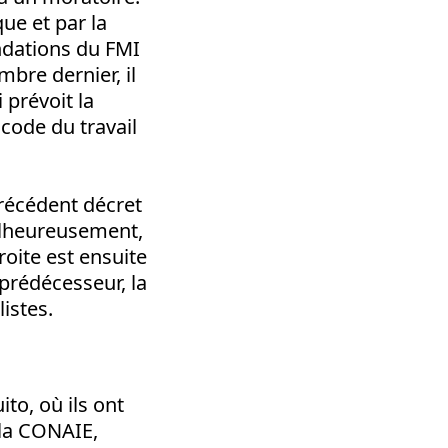
ue et par la
ndations du FMI
mbre dernier, il
 prévoit la
code du travail
précédent décret
alheureusement,
oite est ensuite
prédécesseur, la
istes.
to, où ils ont
 la CONAIE,