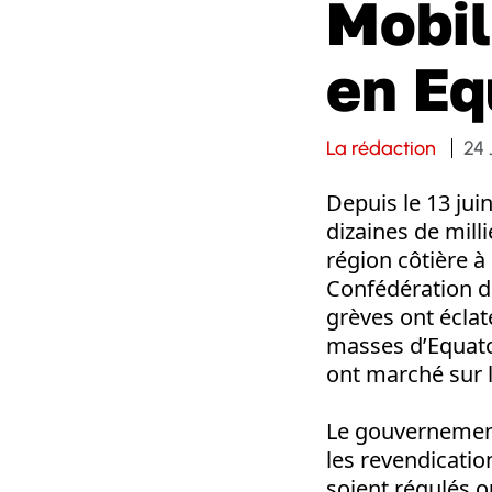
Mobil
en Eq
La rédaction
24 
Depuis le 13 jui
dizaines de mill
région côtière à
Confédération d
grèves ont éclat
masses d’Equato
ont marché sur l
Le gouvernement
les revendicati
soient régulés o