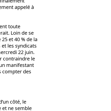
 finalement
atement appelé à
ient toute
ait. Loin de se
 25 et 40 % de la
 et les syndicats
ercredi 22 juin.
r contraindre le
 un manifestant
ns compter des
’un côté, le
e et ne semble