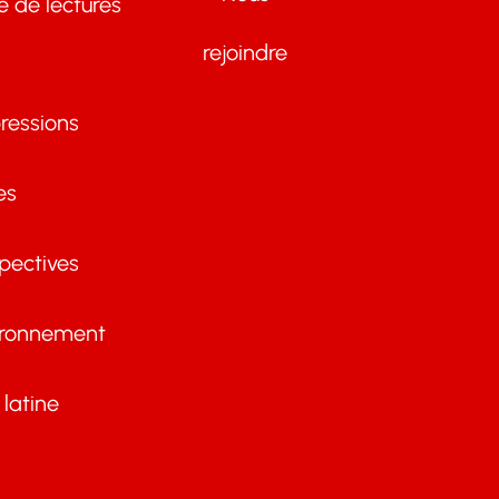
te de lectures
rejoindre
ressions
es
pectives
ironnement
latine