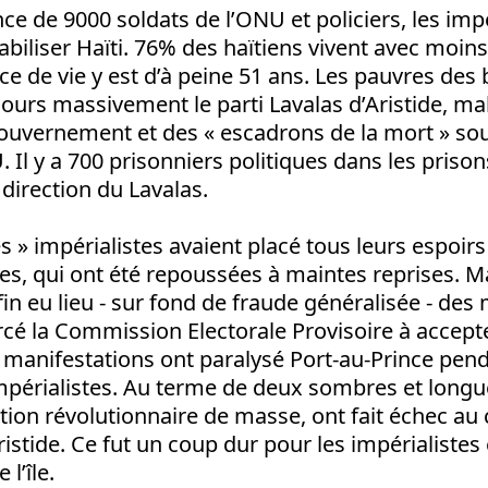
ce de 9000 soldats de l’ONU et policiers, les impé
abiliser Haïti. 76% des haïtiens vivent avec moins
nce de vie y est d’à peine 51 ans. Les pauvres des 
ours massivement le parti Lavalas d’Aristide, mal
ouvernement et des « escadrons de la mort » sou
. Il y a 700 prisonniers politiques dans les priso
 direction du Lavalas.
 » impérialistes avaient placé tous leurs espoir
es, qui ont été repoussées à maintes reprises. M
fin eu lieu - sur fond de fraude généralisée - des
cé la Commission Electorale Provisoire à accepter
 manifestations ont paralysé Port-au-Prince pend
impérialistes. Au terme de deux sombres et longu
action révolutionnaire de masse, ont fait échec au 
istide. Ce fut un coup dur pour les impérialistes 
l’île.