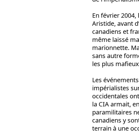
En février 2004,
Aristide, avant 
canadiens et fran
même laissé mani
marionnette. Mai
sans autre forme
les plus mafieux 
Les événements 
impérialistes su
occidentales ont
la CIA armait, en
paramilitaires ne
canadiens y sont
terrain à une oc