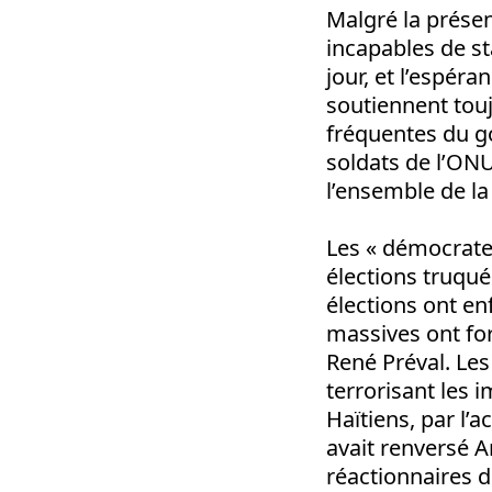
Malgré la présen
incapables de st
jour, et l’espéra
soutiennent touj
fréquentes du g
soldats de l’ONU
l’ensemble de la
Les « démocrates
élections truqué
élections ont en
massives ont for
René Préval. Les
terrorisant les 
Haïtiens, par l’
avait renversé Ar
réactionnaires de 