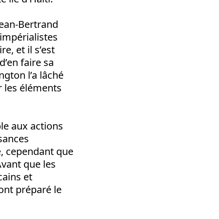
 Jean-Bertrand
impérialistes
e, et il s’est
’en faire sa
ngton l’a lâché
r les éléments
e aux actions
ssances
de, cependant que
 Avant que les
cains et
ont préparé le