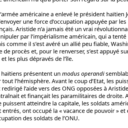
 l’armée américaine a enlevé le président haïtien
d’envoyer une force d’occupation appuyée par les 
çais. Aristide n’a jamais été un vrai révolutionnair
puler par l’impérialisme américain, qui a tenté d
s comme il s’est avéré un allié peu fiable, Washi
 de procès et, pour le renverser, s’est appuyé su
et les plus dépravés de l’île.
haïtiens présentent un
modus operandi
semblabl
r tout l’hémisphère. Avant le coup d’Etat, les pui
 redirigé l’aide vers des ONG opposées à Aristi
traînait et finançait les paramilitaires de droite.
 puissent atteindre la capitale, les soldats améri
 entrés, ont occupé la « vacance de pouvoir » et 
cupation des soldats de l’ONU.