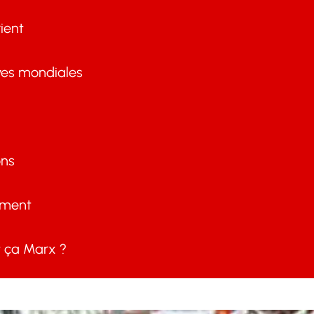
ient
ves mondiales
ons
ement
ça Marx ?