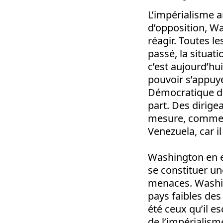
L’impérialisme a
d’opposition, Wa
réagir. Toutes le
passé, la situat
c’est aujourd’hu
pouvoir s’appuyer
Démocratique de
part. Des dirig
mesure, comme un
Venezuela, car i
Washington en es
se constituer u
menaces. Washin
pays faibles des
été ceux qu’il 
de l’impérialisme