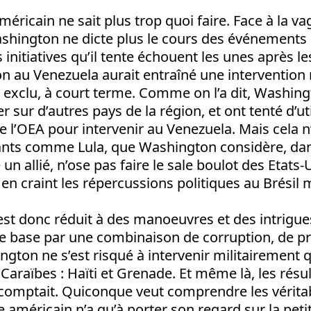
méricain ne sait plus trop quoi faire. Face à la v
shington ne dicte plus le cours des événements : i
s initiatives qu’il tente échouent les unes après le
ion au Venezuela aurait entraîné une intervention m
i exclu, à court terme. Comme on l’a dit, Washin
 sur d’autres pays de la région, et ont tenté d’uti
 l’OEA pour intervenir au Venezuela. Mais cela n
eants comme Lula, que Washington considère, dan
 allié, n’ose pas faire le sale boulot des Etats-
l en craint les répercussions politiques au Brésil
t donc réduit à des manoeuvres et des intrigues.
ne base par une combinaison de corruption, de pr
gton ne s’est risqué à intervenir militairement 
 Caraïbes : Haïti et Grenade. Et même là, les résul
escomptait. Quiconque veut comprendre les vérita
 américain n’a qu’à porter son regard sur la petite