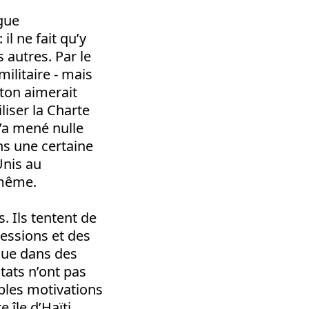
ague
l ne fait qu’y
s autres. Par le
ilitaire - mais
gton aimerait
liser la Charte
’a mené nulle
s une certaine
Unis au
 même.
 Ils tentent de
essions et des
que dans des
tats n’ont pas
bles motivations
 île d’Haïti.