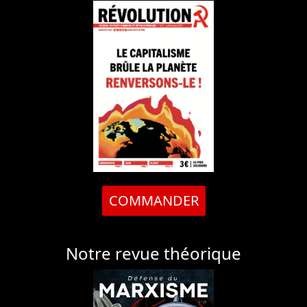
COMMANDER
Notre revue théorique