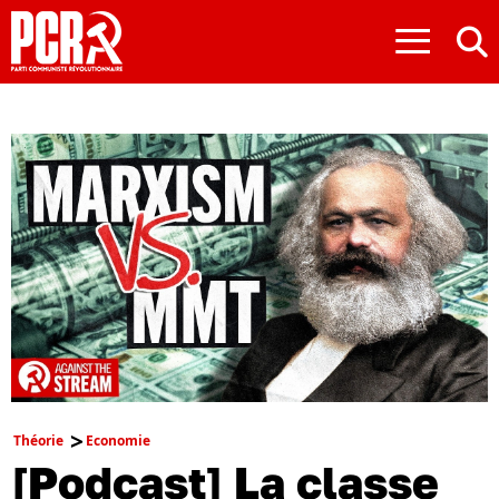
≡
Théorie
Economie
[Podcast] La classe