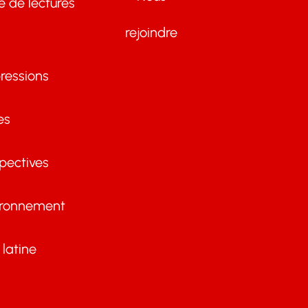
te de lectures
rejoindre
ressions
es
pectives
ironnement
latine