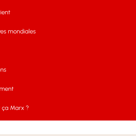
ient
ves mondiales
ons
ement
ça Marx ?