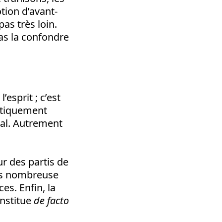
otion d’avant-
as très loin.
as la confondre
esprit ; c’est
litiquement
gal. Autrement
r des partis de
plus nombreuse
es. Enfin, la
onstitue
de facto