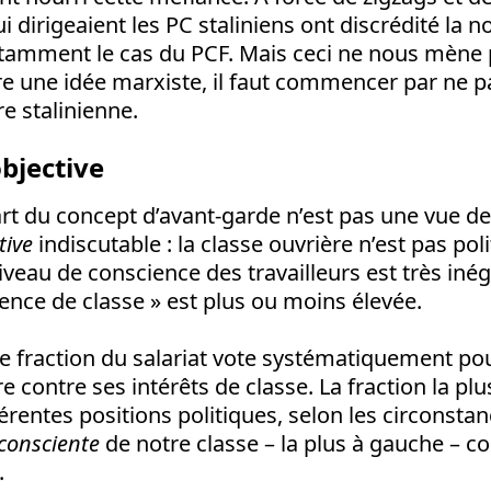
 dirigeaient les PC staliniens ont discrédité la n
tamment le cas du PCF. Mais ceci ne nous mène p
 une idée marxiste, il faut commencer par ne p
re stalinienne.
objective
rt du concept d’avant-garde n’est pas une vue de l’
tive
indiscutable : la classe ouvrière n’est pas po
eau de conscience des travailleurs est très iné
cience de classe » est plus ou moins élevée.
e fraction du salariat vote systématiquement pou
ire contre ses intérêts de classe. La fraction la 
férentes positions politiques, selon les circonstanc
 consciente
de notre classe – la plus à gauche – c
.