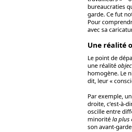
bureaucraties qui
garde. Ce fut no
Pour comprendre
avec sa caricatu
Une réalité 
Le point de dépa
une réalité
objec
homogène. Le niv
dit, leur « cons
Par exemple, un
droite, c’est-à-d
oscille entre dif
minorité
la plus
son avant-garde