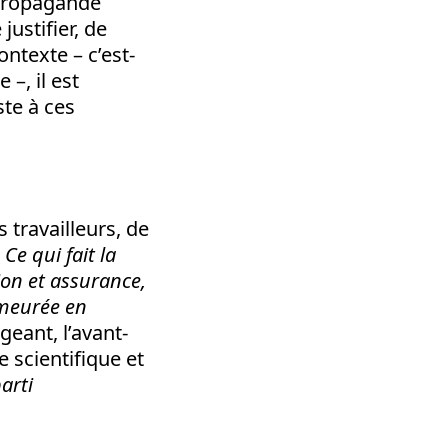
a propagande
ustifier, de
ntexte – c’est-
 –, il est
ste à ces
 travailleurs, de
 Ce qui fait la
tion et assurance,
emeurée en
geant, l’avant-
 scientifique et
arti