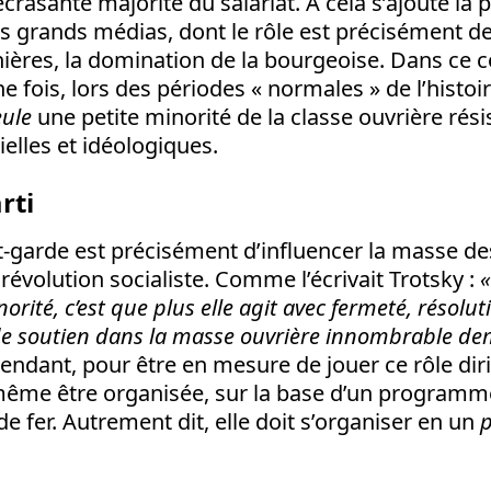
écrasante majorité du salariat. A cela s’ajoute l
s grands médias, dont le rôle est précisément de j
ières, la domination de la bourgeoise. Dans ce co
e fois, lors des périodes « normales » de l’histoire
eule
une petite minorité de la classe ouvrière rési
elles et idéologiques.
rti
nt-garde est précisément d’influencer la masse des
a révolution socialiste. Comme l’écrivait Trotsky :
«
norité, c’est que plus elle agit avec fermeté, résolu
 de soutien dans la masse ouvrière innombrable d
endant, pour être en mesure de jouer ce rôle diri
même être organisée, sur la base d’un programme
de fer. Autrement dit, elle doit s’organiser en un
p