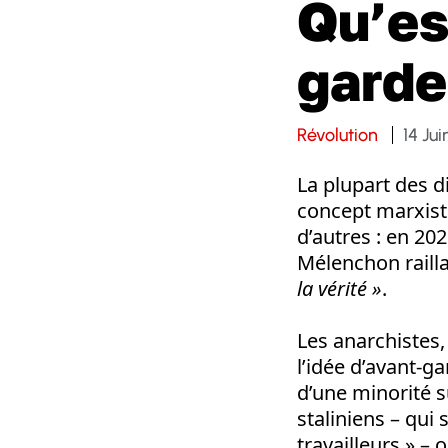
Qu’es
garde
Révolution
14 Ju
La plupart des di
concept marxiste
d’autres : en 20
Mélenchon raill
la vérité »
.
Les anarchistes,
l’idée d’avant-ga
d’une minorité s
staliniens – qui
travailleurs » – 