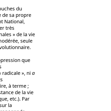
 couches du
e de sa propre
t National,
er très
ales » de la vie
 modérée, seule
volutionnaire.
oppression que
s
radicale », ni
a
ts
ire, à terme ;
stance de la vie
ue, etc.). Par
sur la