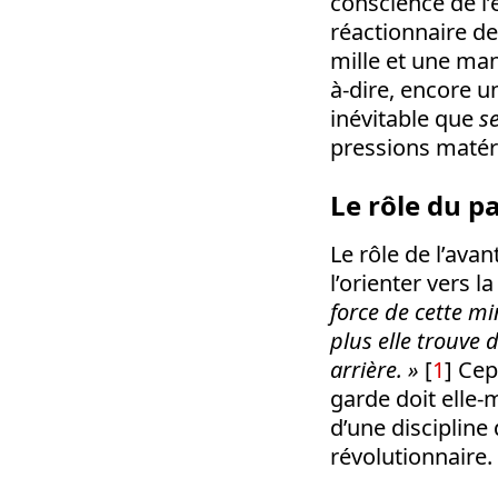
conscience de l’
réactionnaire de
mille et une man
à-dire, encore un
inévitable que
s
pressions matéri
Le rôle du pa
Le rôle de l’ava
l’orienter vers l
force de cette mi
plus elle trouve
arrière. »
[
1
] Cep
garde doit elle-
d’une discipline 
révolutionnaire.