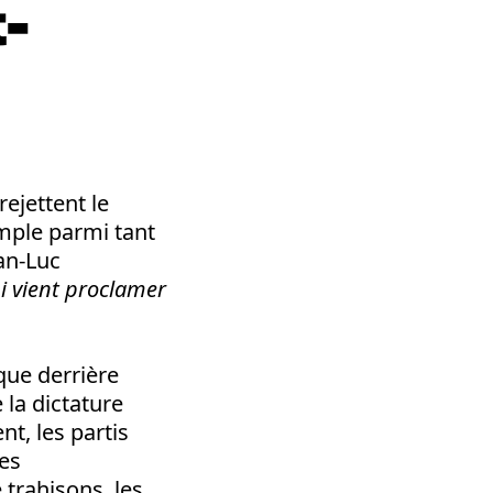
t-
rejettent le
emple parmi tant
ean-Luc
ui vient proclamer
que derrière
 la dictature
t, les partis
des
 trahisons, les