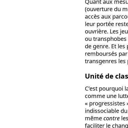
Quant aux mesure
(ouverture du m
accès aux parcou
leur portée rest
ouvrière. Les j
ou transphobes d
de genre. Et les
remboursés par l
transgenres les 
Unité de cla
C’est pourquoi l
comme une lut
«
progressistes
indissociable du
même
contre
le
faciliter le cha