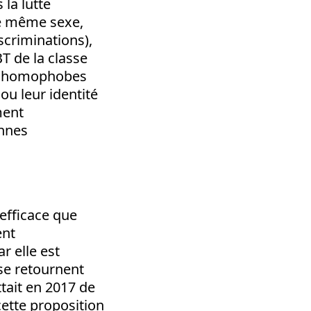
la lutte
de même sexe,
scriminations),
T de la classe
es homophobes
ou leur identité
ment
onnes
 efficace que
ent
r elle est
 se retournent
tait en 2017 de
cette proposition