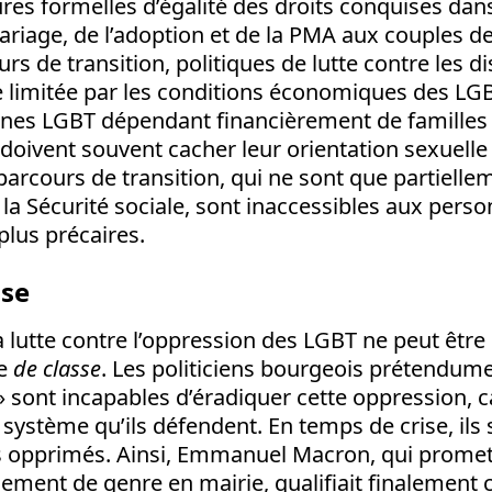
s formelles d’égalité des droits conquises dans 
ariage, de l’adoption et de la PMA aux couples 
rs de transition, politiques de lutte contre les di
e limitée par les conditions économiques des LGB
eunes LGBT dépendant financièrement de famill
oivent souvent cacher leur orientation sexuelle 
 parcours de transition, qui ne sont que partielle
a Sécurité sociale, sont inaccessibles aux pers
plus précaires.
sse
a lutte contre l’oppression des LGBT ne peut être
te
de classe
. Les politiciens bourgeois prétendum
» sont incapables d’éradiquer cette oppression, ca
 système qu’ils défendent. En temps de crise, ils
s opprimés. Ainsi, Emmanuel Macron, qui promet
ngement de genre en mairie, qualifiait finalement 