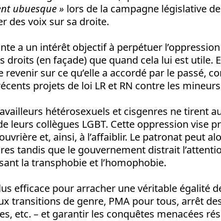
nt ubuesque
»
lors de la campagne législative d
r des voix sur sa droite.
ante a un intérêt objectif à perpétuer l’oppressio
s droits (en façade) que quand cela lui est utile.
revenir sur ce qu’elle a accordé par le passé, 
écents projets de loi LR et RN contre les mineurs
travailleurs hétérosexuels et cisgenres ne tirent a
de leurs collègues LGBT. Cette oppression vise p
ouvrière et, ainsi, à l’affaiblir. Le patronat peut a
ires tandis que le gouvernement distrait l’attenti
sant la transphobie et l’homophobie.
us efficace pour arracher une véritable égalité d
 aux transitions de genre, PMA pour tous, arrêt de
es, etc. – et garantir les conquêtes menacées rés