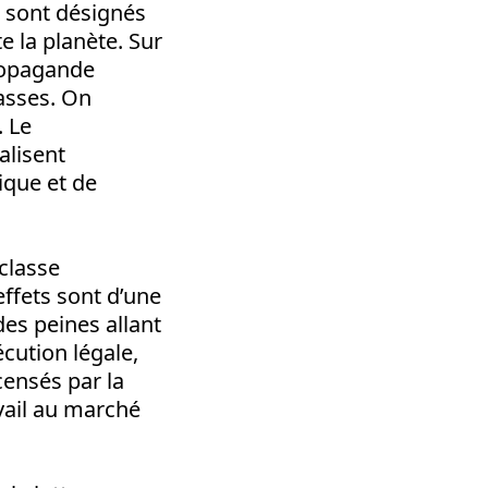
T sont désignés
 la planète. Sur
propagande
asses. On
. Le
alisent
ique et de
classe
effets sont d’une
es peines allant
cution légale,
ensés par la
avail au marché