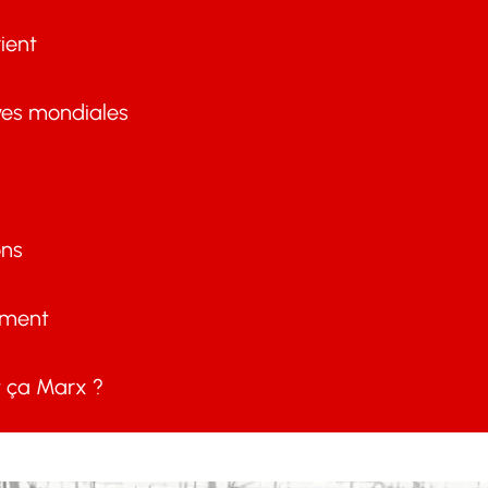
ient
ves mondiales
ons
ement
ça Marx ?