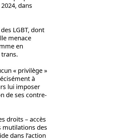
e 2024, dans
n des LGBT, dont
 Elle menace
comme en
 trans.
ucun « privilège »
récisément à
lors lui imposer
on de ses contre-
es droits – accès
s mutilations des
ide dans l’action