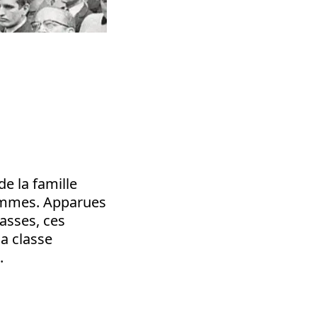
e la famille
femmes. Apparues
lasses, ces
la classe
.