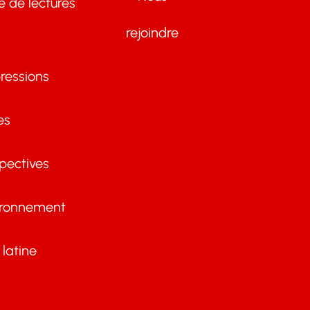
te de lectures
rejoindre
ressions
es
pectives
ironnement
latine