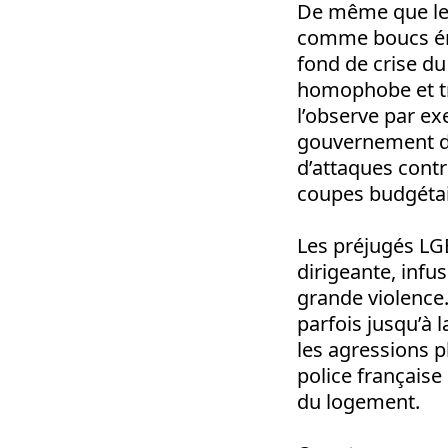
De même que les
comme boucs émi
fond de crise du
homophobe et tr
l’observe par e
gouvernement 
d’attaques contr
coupes budgétai
Les préjugés LGB
dirigeante, infu
grande violence
parfois jusqu’à 
les agressions 
police française
du logement.