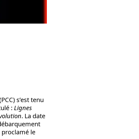
PCC) s’est tenu
tulé :
Lignes
évolution
. La date
e débarquement
s proclamé le