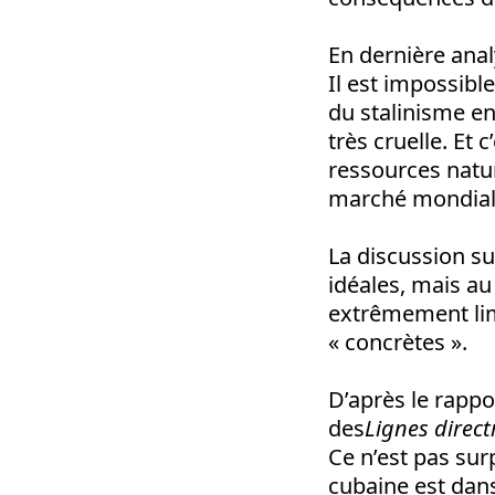
En dernière anal
Il est impossibl
du stalinisme en
très cruelle. Et 
ressources natu
marché mondial
La discussion s
idéales, mais a
extrêmement lim
« concrètes ».
D’après le rappo
des
Lignes direct
Ce n’est pas su
cubaine est dan