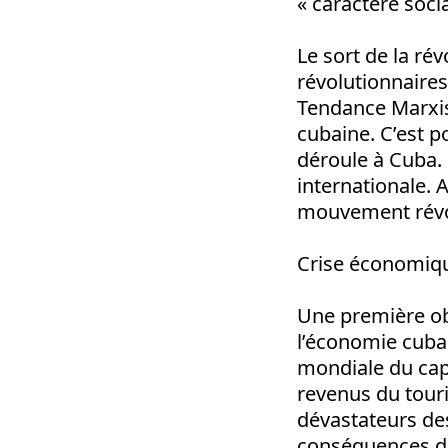
« caractère socia
Le sort de la ré
révolutionnaires
Tendance Marxis
cubaine. C’est 
déroule à Cuba. L
internationale. 
mouvement révol
Crise économiq
Une première ob
l’économie cubai
mondiale du cap
revenus du touri
dévastateurs des
conséquences de