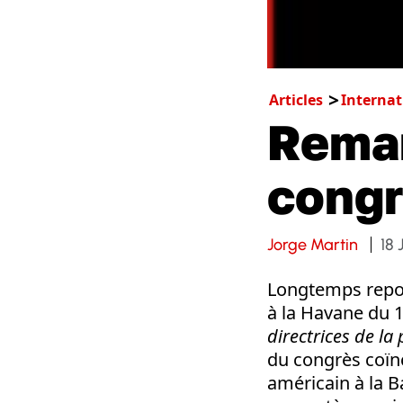
Articles
Internat
Remar
congr
Jorge Martin
18 
Longtemps repor
à la Havane du 16
directrices de la
du congrès coïnc
américain à la B