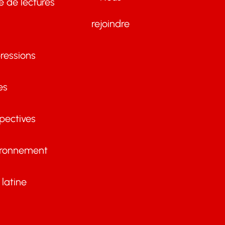
te de lectures
rejoindre
ressions
es
pectives
ironnement
latine