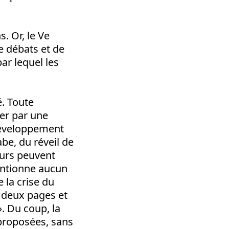
. Or, le Ve
de débats et de
ar lequel les
é. Toute
cer par une
 développement
abe, du réveil de
eurs peuvent
entionne aucun
 la crise du
e deux pages et
». Du coup, la
 proposées, sans