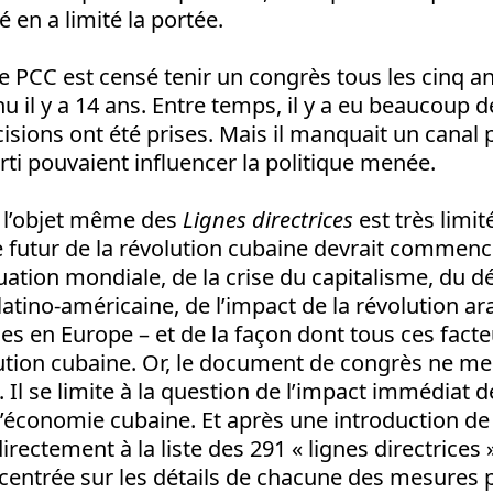
 en a limité la portée.
 PCC est censé tenir un congrès tous les cinq ans
nu il y a 14 ans. Entre temps, il y a eu beaucoup 
ions ont été prises. Mais il manquait un canal p
ti pouvaient influencer la politique menée.
l’objet même des
Lignes directrices
est très limit
e futur de la révolution cubaine devrait commen
tuation mondiale, de la crise du capitalisme, du
latino-américaine, de l’impact de la révolution ar
sses en Europe – et de la façon dont tous ces fact
olution cubaine. Or, le document de congrès ne m
 Il se limite à la question de l’impact immédiat de
l’économie cubaine. Et après une introduction d
irectement à la liste des 291 « lignes directrices 
 centrée sur les détails de chacune des mesures