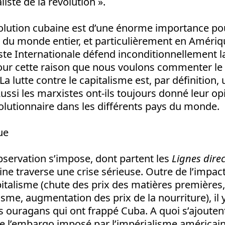
liste de la révolution ».
volution cubaine est d’une énorme importance po
 du monde entier, et particulièrement en Amériqu
te Internationale défend inconditionnellement la
pour cette raison que nous voulons commenter le 
a lutte contre le capitalisme est, par définition, 
Aussi les marxistes ont-ils toujours donné leur op
utionnaire dans les différents pays du monde.
ue
servation s’impose, dont partent les
Lignes direc
ne traverse une crise sérieuse. Outre de l’impact
italisme (chute des prix des matières premières,
sme, augmentation des prix de la nourriture), il y
 ouragans qui ont frappé Cuba. A quoi s’ajoutent
 l’embargo imposé par l’impérialisme américain