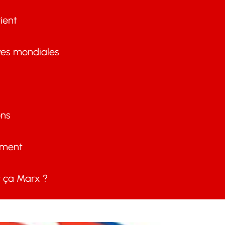
ient
ves mondiales
ons
ement
ça Marx ?