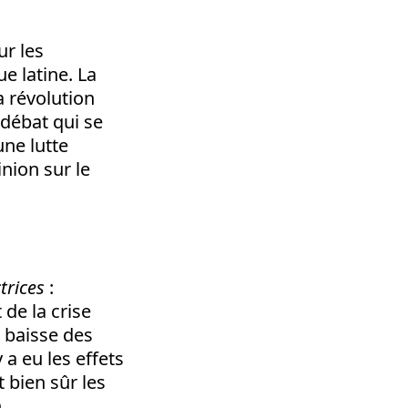
ur les
e latine. La
 révolution
débat qui se
une lutte
inion sur le
trices
:
 de la crise
 baisse des
 a eu les effets
 bien sûr les
.