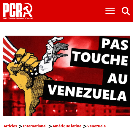
≡
Articles
International
Amérique latine
Venezuela