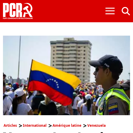
≡
Articles
International
Amérique latine
Venezuela