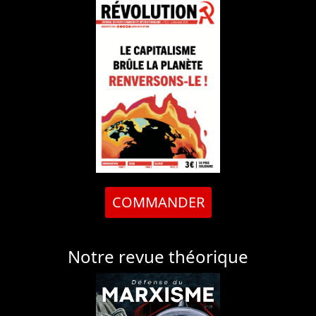
COMMANDER
Notre revue théorique