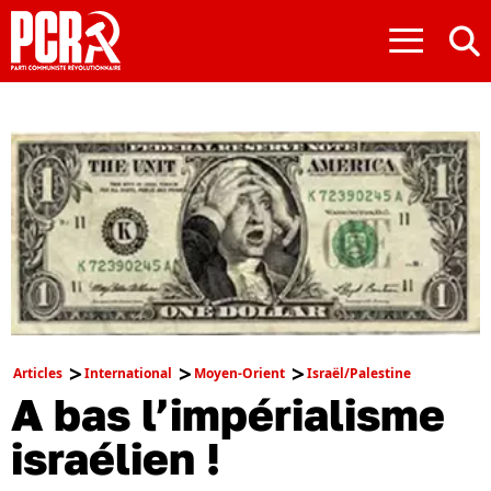
≡
Articles
International
Moyen-Orient
Israël/Palestine
A bas l’impérialisme
israélien !