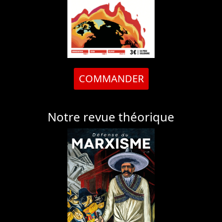
COMMANDER
Notre revue théorique