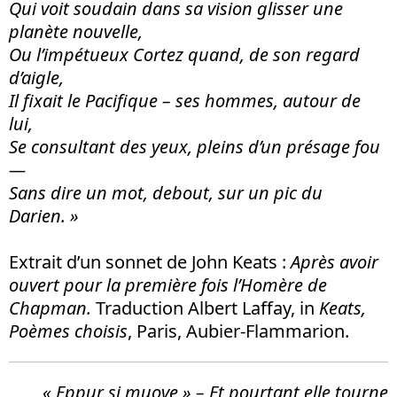
Qui voit soudain dans sa vision glisser une
plan
è
te nouvelle,
Ou l’impétueux Cortez quand, de son regard
d’aigle,
Il fixait le Pacifique – ses hommes, autour de
lui,
Se consultant des yeux, pleins d’un présage fou
—
Sans dire un mot, debout, sur un pic du
Darien. »
Extrait d’un sonnet de John Keats :
Apr
è
s avoir
ouvert pour la premi
è
re fois l’Hom
è
re de
Chapman.
Traduction Albert Laffay, in
Keats,
Po
è
mes choisis
, Paris, Aubier-Flammarion.
« Eppur si muove » – Et pourtant elle tourne