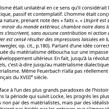
isme était unilatéral en ce sens qu’il considérait
atique, passif et contemplatif. L’homme était co
a nature, prenant note des « faits ».
« L’esprit est
 miroir du monde extérieur, chambre noire dans la
 s’inscrivent, sans aucune contribution ni action d
er est censé résulter des impressions laissées en l
wegler, op. cit., p.180). Partant d’une idée correc
quée du matérialisme déboucha sur une impasse ; 
éveloppement ultérieur. En fait, jusqu’à la révolu
s, c’est-à-dire jusqu’au matérialisme dialectique,
rialisme. Même Feuerbach n’alla pas réellement p
e
ançais du XVIII
siècle.
face à l’un des plus grands paradoxes de l’histoir
s la période qui suivit Locke, les progrès les plus
 non par des matérialistes, mais par des idéalist
étaient pas bridés par les entraves que s’imposait