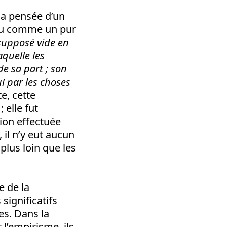
 la pensée d’un
nçu comme un pur
 supposé vide en
quelle les
e sa part ; son
ui par les choses
te, cette
elle fut
tion effectuée
 il n’y eut aucun
lus loin que les
e de la
 significatifs
es. Dans la
 l’empirisme, ils