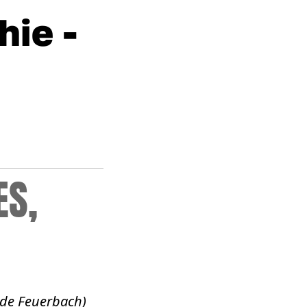
hie -
ES,
i de Feuerbach)