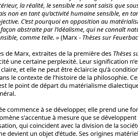
térieur, la réalité, le sensible ne sont saisis que sou
ais non en tant qu’activité humaine sensible, en ta
ective. C’est pourquoi en opposition au matérialism
façon abstraite par l’idéalisme, qui ne connaît na
 sensible, comme telle. »
(Marx -
Thèses sur Feuerba
s de Marx, extraites de la première des
Thèses s
ité une certaine perplexité. Leur signification n’
aire, et elle ne peut être éclaircie qu’à conditio
ans le contexte de l’histoire de la philosophie. C
 est le point de départ du matérialisme dialectique
néral.
ée commence à se développer, elle prend une fo
omène s’accentue à mesure que se développent l
lisation, qui coïncident avec la division de la socié
 devient un objet d’étude. Ses origines matériel