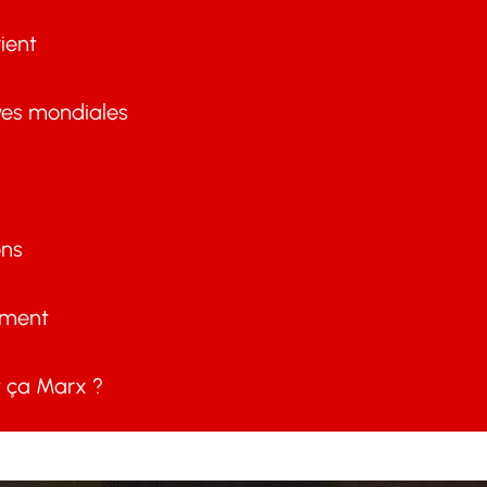
ient
ves mondiales
ons
ement
ça Marx ?