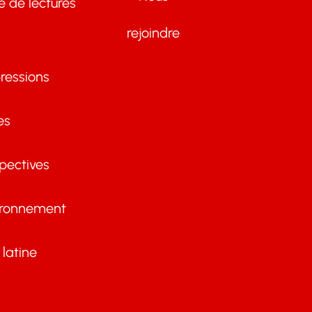
te de lectures
rejoindre
ressions
es
pectives
ironnement
latine