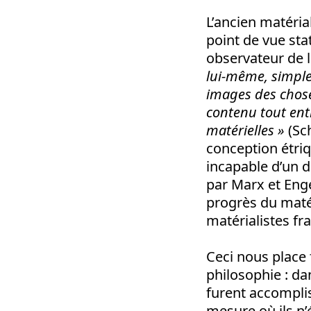
L’ancien matérial
point de vue st
observateur de l
lui-même, simple
images des choses
contenu tout enti
matérielles »
(Sch
conception étri
incapable d’un d
par Marx et Engel
progrès du maté
matérialistes fr
Ceci nous place 
philosophie : dan
furent accomplis
mesure où ils n’