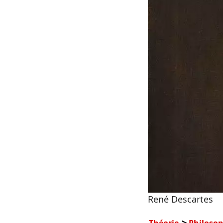
René Descartes
Théorie
Philosop