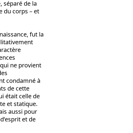
 séparé de la
e du corps – et
aissance, fut la
litativement
aractère
uences
qui ne provient
des
ont condamné à
nts de cette
 était celle de
e et statique.
ais aussi pour
d’esprit et de