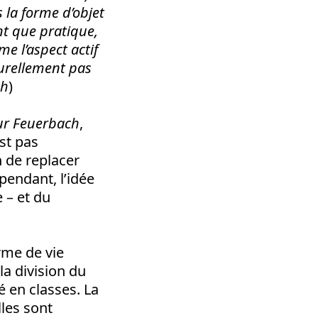
s la forme d’objet
nt que pratique,
e l’aspect actif
turellement pas
ch
)
ur Feuerbach
,
est pas
n de replacer
ependant, l’idée
 – et du
rme de vie
a division du
té en classes. La
les sont