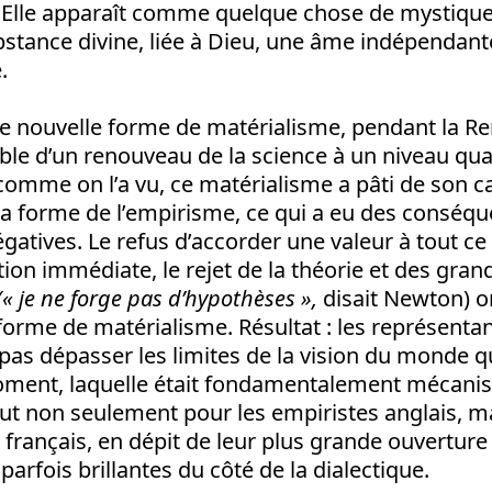
 Elle apparaît comme quelque chose de mystique,
stance divine, liée à Dieu, une âme indépendant
.
ne nouvelle forme de matérialisme, pendant la Ren
ble d’un renouveau de la science à un niveau qua
comme on l’a vu, ce matérialisme a pâti de son c
 la forme de l’empirisme, ce qui a eu des conséq
tives. Le refus d’accorder une valeur à tout ce 
tion immédiate, le rejet de la théorie et des gran
(« je ne forge pas d’hypothèses »,
disait Newton) 
e forme de matérialisme. Résultat : les représenta
pas dépasser les limites de la vision du monde qui
oment, laquelle était fondamentalement mécanist
aut non seulement pour les empiristes anglais, m
 français, en dépit de leur plus grande ouverture 
parfois brillantes du côté de la dialectique.