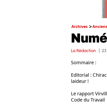
Archives
Ancien
Numé
La Rédaction
23
Sommaire :
Editorial : Chira
laideur !
Le rapport Virvi
Code du Travail