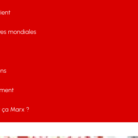
ient
ves mondiales
ons
ement
ça Marx ?