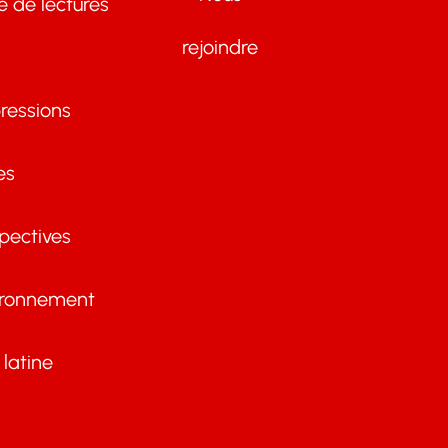
te de lectures
rejoindre
ressions
es
pectives
ironnement
latine