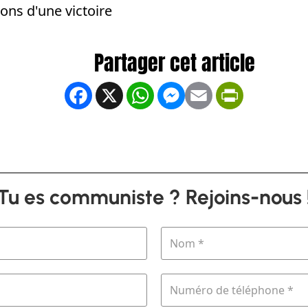
çons d'une victoire
Facebook
X
WhatsApp
Messenger
Email
PrintFrien
Tu es communiste ? Rejoins-nous 