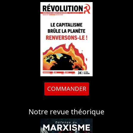
COMMANDER
Notre revue théorique