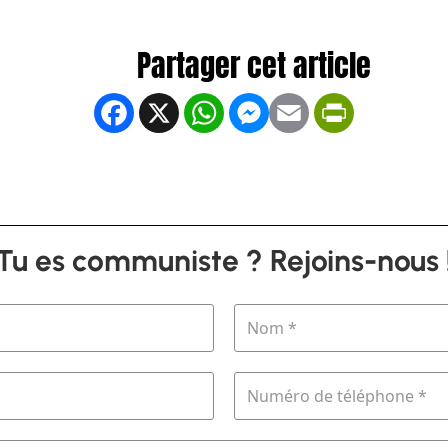
Facebook
X
WhatsApp
Messenger
Email
PrintFrien
Tu es communiste ? Rejoins-nous 