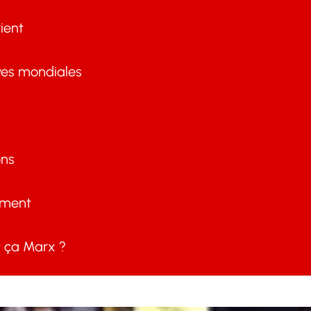
ient
ves mondiales
ons
ement
ça Marx ?