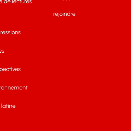
te de lectures
rejoindre
ressions
es
pectives
ironnement
latine