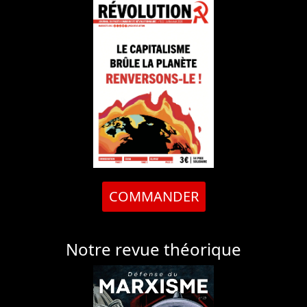
COMMANDER
Notre revue théorique