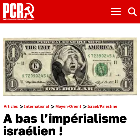
≡
Articles
International
Moyen-Orient
Israël/Palestine
A bas l’impérialisme
israélien !