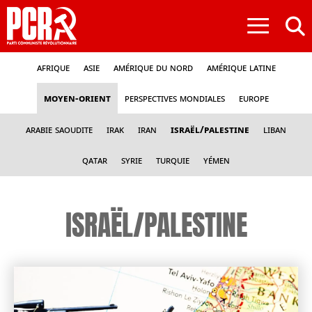
≡
Afrique
Asie
Amérique du nord
Amérique latine
Moyen-Orient
Perspectives mondiales
Europe
Arabie Saoudite
Irak
Iran
Israël/Palestine
Liban
Qatar
Syrie
Turquie
Yémen
ISRAËL/PALESTINE