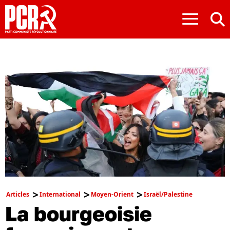
≡
Articles
International
Moyen-Orient
Israël/Palestine
La bourgeoisie