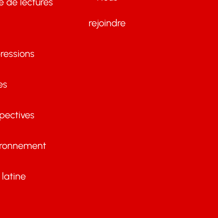
te de lectures
rejoindre
ressions
es
pectives
ironnement
latine