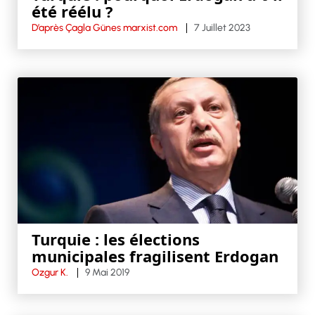
été réélu ?
D’après Çagla Günes marxist.com
7 Juillet 2023
Turquie : les élections
municipales fragilisent Erdogan
Ozgur K.
9 Mai 2019