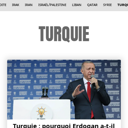
dite
Irak
Iran
Israël/Palestine
Liban
Qatar
Syrie
Turq
TURQUIE
Turquie : pourquoi Erdogan a-t-il