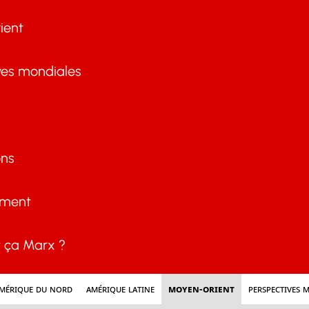
ient
ves mondiales
ons
ement
ça Marx ?
mérique du nord
Amérique latine
Moyen-Orient
Perspectives 