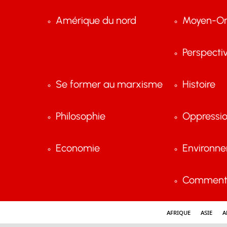
Amérique du nord
Moyen-Or
Perspecti
Se former au marxisme
Histoire
Philosophie
Oppressi
Economie
Environn
Comment 
Afrique
Asie
A