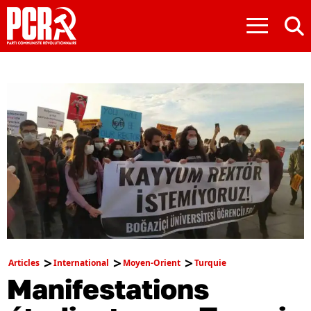
≡
Articles
International
Moyen-Orient
Turquie
Manifestations