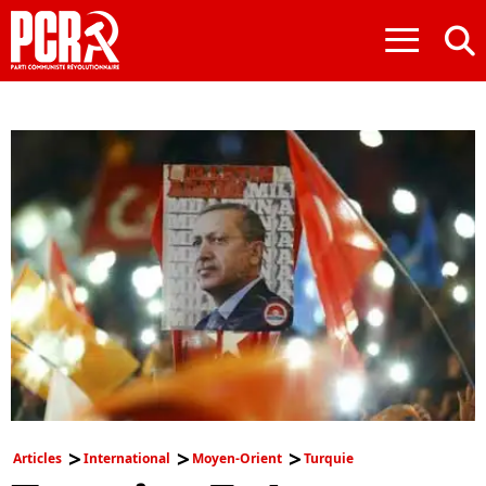
≡
Articles
International
Moyen-Orient
Turquie