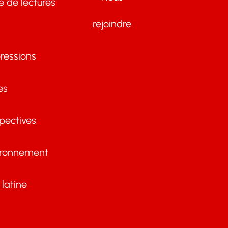
te de lectures
rejoindre
ressions
es
pectives
ironnement
latine