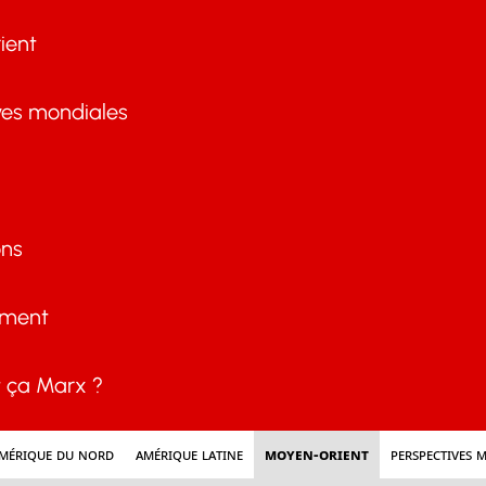
ient
ves mondiales
ons
ement
ça Marx ?
mérique du nord
Amérique latine
Moyen-Orient
Perspectives 