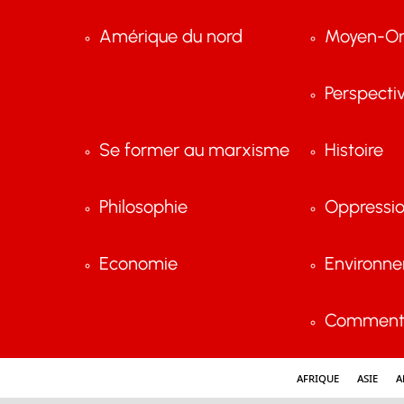
Amérique du nord
Moyen-Or
Perspecti
Se former au marxisme
Histoire
Philosophie
Oppressi
Economie
Environn
Comment 
Afrique
Asie
A