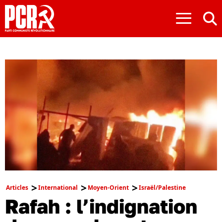
≡
Articles
International
Moyen-Orient
Israël/Palestine
Rafah : l’indignation