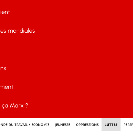
ient
ves mondiales
ons
ement
ça Marx ?
nde du travail / Economie
Jeunesse
Oppressions
Luttes
Persp