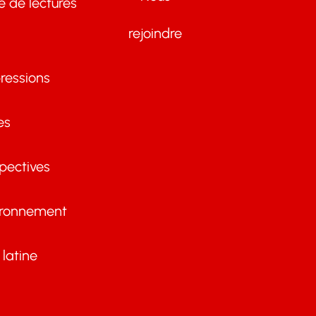
te de lectures
rejoindre
ressions
es
pectives
ironnement
latine