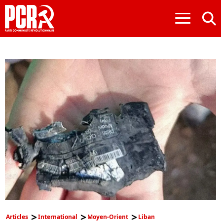
≡
Articles
International
Moyen-Orient
Liban