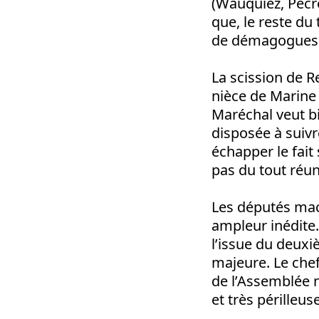
(Wauquiez, Pécre
que, le reste du
de démagogues a
La scission de R
nièce de Marine
Maréchal veut bi
disposée à suivr
échapper le fait 
pas du tout réun
Les députés macr
ampleur inédite.
l’issue du deuxiè
majeure. Le chef
de l’Assemblée na
et très périlleu