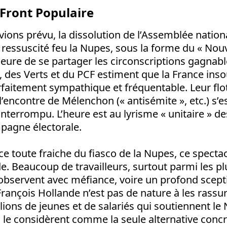
Front Populaire
ons prévu, la dissolution de l’Assemblée nation
essuscité feu la Nupes, sous la forme du « Nou
’heure de se partager les circonscriptions gagnabl
, des Verts et du PCF estiment que la France ins
faitement sympathique et fréquentable. Leur flo
’encontre de Mélenchon (« antisémite », etc.) s’e
nterrompu. L’heure est au lyrisme « unitaire » des
pagne électorale.
ce toute fraiche du fiasco de la Nupes, ce spect
 Beaucoup de travailleurs, surtout parmi les pl
l’observent avec méfiance, voire un profond scept
 François Hollande n’est pas de nature à les rassur
llions de jeunes et de salariés qui soutiennent l
ls le considèrent comme la seule alternative conc