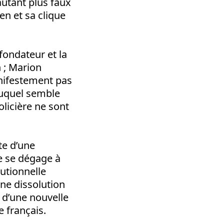
autant plus faux
en et sa clique
fondateur et la
 ; Marion
anifestement pas
 auquel semble
olicière ne sont
te d’une
ne se dégage à
tutionnelle
une dissolution
é d’une nouvelle
e français.