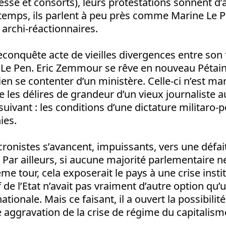
sse et consorts), leurs protestations sonnent d’
 temps, ils parlent à peu près comme Marine Le P
rchi-réactionnaires.
econquête acte de vieilles divergences entre son 
 Le Pen. Eric Zemmour se rêve en nouveau Pétain
en se contenter d’un ministère. Celle-ci n’est m
e les délires de grandeur d’un vieux journaliste
suivant : les conditions d’une dictature militaro-p
ies.
onistes s’avancent, impuissants, vers une défai
 Par ailleurs, si aucune majorité parlementaire 
me tour, cela exposerait le pays à une crise insti
 de l’Etat n’avait pas vraiment d’autre option qu’
tionale. Mais ce faisant, il a ouvert la possibilit
se aggravation de la crise de régime du capitalism