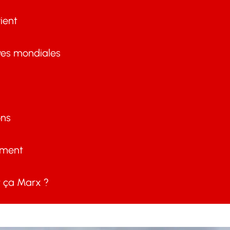
ient
ves mondiales
ons
ement
ça Marx ?