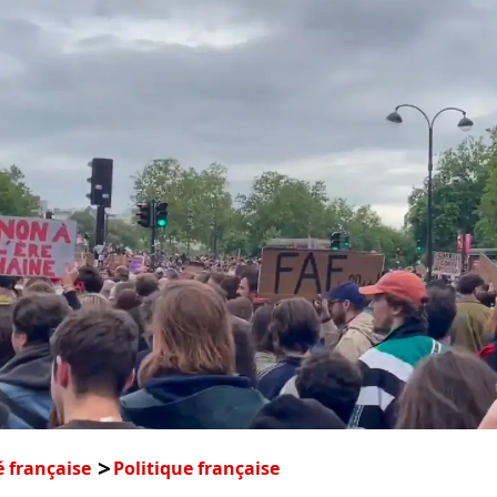
é française
Politique française