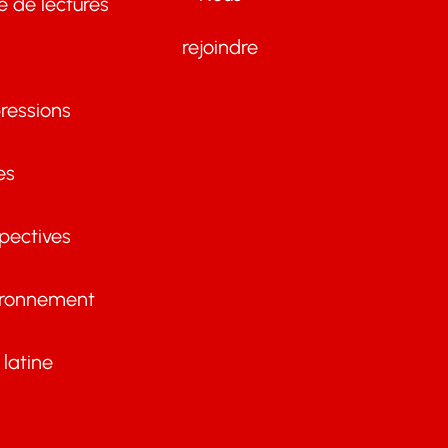
te de lectures
rejoindre
ressions
es
pectives
ironnement
latine