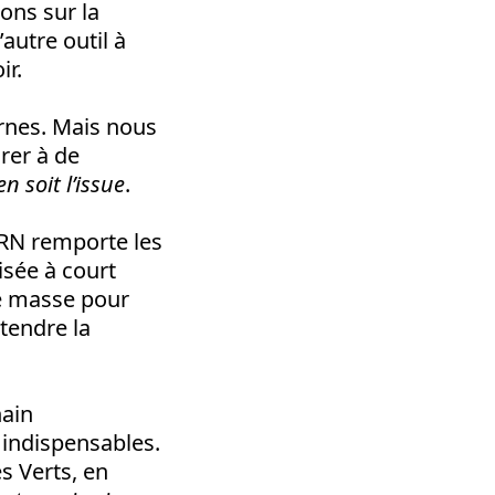
ons sur la
’autre outil à
ir.
urnes. Mais nous
rer à de
n soit l’issue
.
 RN remporte les
isée à court
de masse pour
ttendre la
hain
 indispensables.
s Verts, en