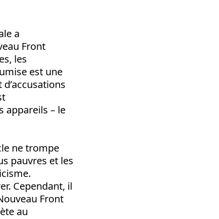
ale a
veau Front
es, les
oumise est une
t d’accusations
st
 appareils – le
acle ne trompe
us pauvres et les
icisme.
er. Cependant, il
e Nouveau Front
rète au