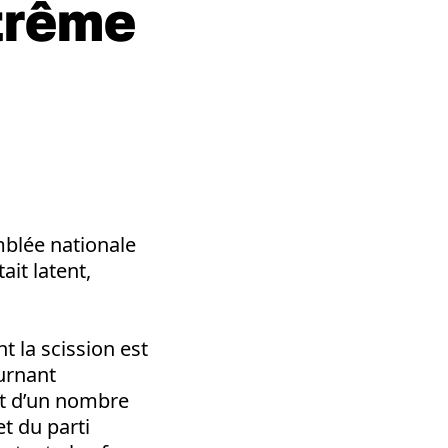
xtrême
mblée nationale
ait latent,
t la scission est
urnant
nt d’un nombre
t du parti