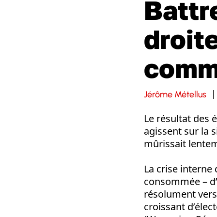
Battr
droite
commu
Jérôme Métellus
Le résultat des 
agissent sur la s
mûrissait lente
La crise interne
consommée – d’un
résolument vers 
croissant d’éle