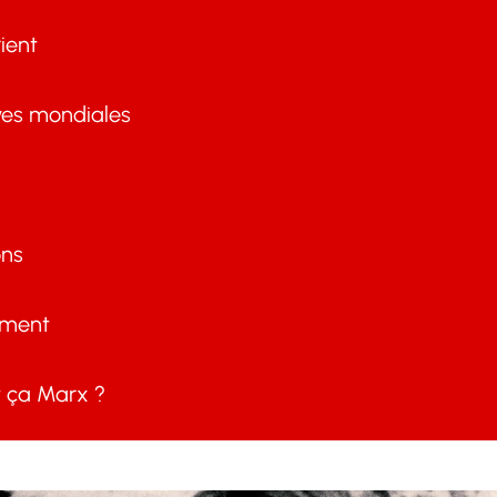
ient
ves mondiales
ons
ement
ça Marx ?