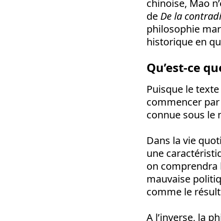
chinoise, Mao n’
de
De la contrad
philosophie marx
historique en qu
Qu’est-ce q
Puisque le texte
commencer par ex
connue sous le 
Dans la vie quo
une caractéristi
on comprendra la
mauvaise politiq
comme le résult
A l’inverse, la 