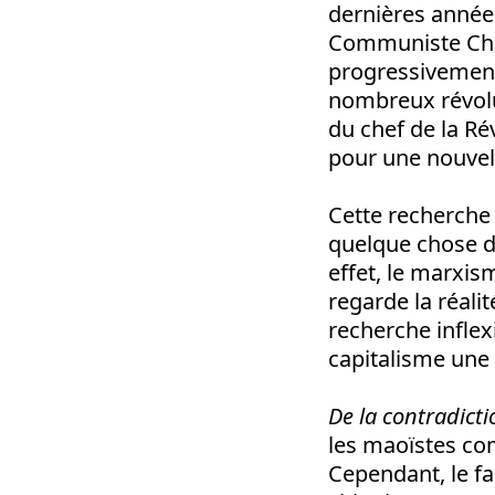
dernières années
Communiste Chin
progressivement
nombreux révolut
du chef de la Ré
pour une nouvell
Cette recherch
quelque chose de
effet, le marxis
regarde la réali
recherche inflexi
capitalisme une 
De la contradicti
les maoïstes co
Cependant, le fa