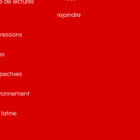
te de lectures
rejoindre
ressions
es
pectives
ironnement
latine