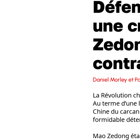
Défen
une c
Zedon
contr
Daniel Morley et P
La Révolution ch
Au terme d’une l
Chine du carcan 
formidable déter
Mao Zedong était