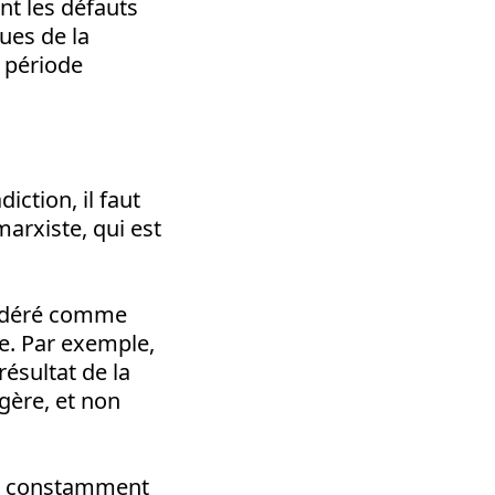
nt les défauts
ues de la
a période
iction, il faut
arxiste, qui est
sidéré comme
ge. Par exemple,
ésultat de la
gère, et non
est constamment