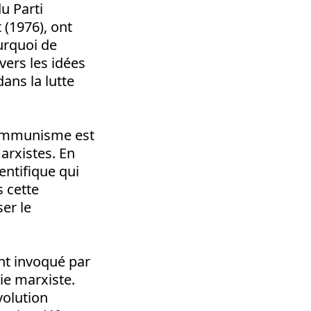
u Parti
(1976), ont
urquoi de
vers les idées
ans la lutte
communisme est
arxistes. En
entifique qui
s cette
ser le
ent invoqué par
ie marxiste.
volution