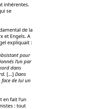
nt inhérentes.
qui se
ndamental de la
x et Engels. A
el expliquait :
subsistant pour
ionnés l’un par
e nord dans
ord.
[…]
Dans
 face de lui un
en fait l’un
nistes : tout