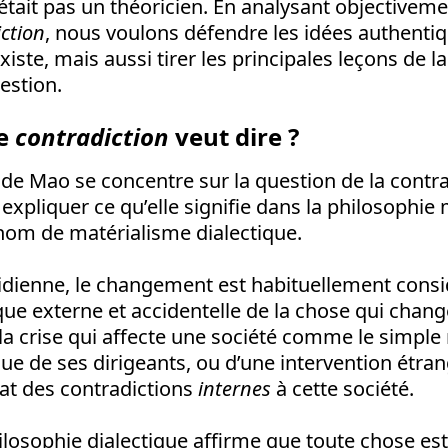
était pas un théoricien. En analysant objectiveme
iction
, nous voulons défendre les idées authentiq
iste, mais aussi tirer les principales leçons de l
estion.
ue
contradiction
veut dire ?
 de Mao se concentre sur la question de la contrad
pliquer ce qu’elle signifie dans la philosophie m
nom de matérialisme dialectique.
tidienne, le changement est habituellement con
que externe et accidentelle de la chose qui chan
 crise qui affecte une société comme le simple r
ue de ses dirigeants, ou d’une intervention étran
at des contradictions
internes
à cette société.
philosophie dialectique affirme que toute chose 