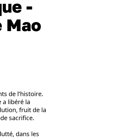
que -
de Mao
s de l’histoire.
a libéré la
tion, fruit de la
de sacrifice.
utté, dans les