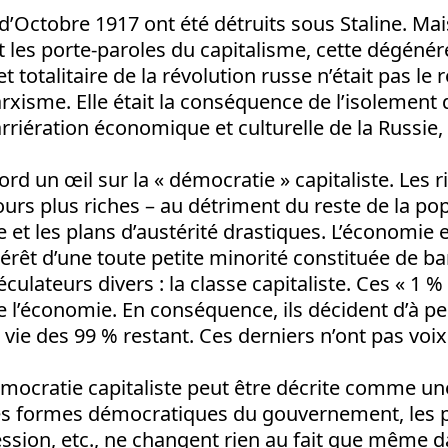
d’Octobre 1917 ont été détruits sous Staline. Ma
t les porte-paroles du capitalisme, cette dégéné
 totalitaire de la révolution russe n’était pas le r
rxisme. Elle était la conséquence de l’isolement 
arriération économique et culturelle de la Russie,
rd un œil sur la « démocratie » capitaliste. Les r
urs plus riches – au détriment du reste de la pop
ise et les plans d’austérité drastiques. L’économie 
térêt d’une toute petite minorité constituée de b
éculateurs divers : la classe capitaliste. Ces « 1 %
e l’économie. En conséquence, ils décident d’à pe
 vie des 99 % restant. Ces derniers n’ont pas voix
émocratie capitaliste peut être décrite comme un
Les formes démocratiques du gouvernement, les 
ression, etc., ne changent rien au fait que même 