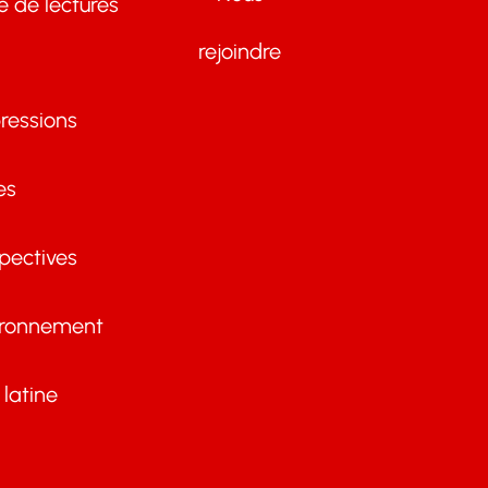
te de lectures
rejoindre
ressions
es
pectives
ironnement
latine