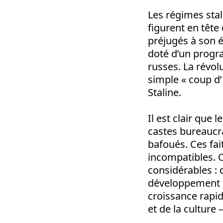
Les régimes stal
figurent en têt
préjugés à son é
doté d’un progr
russes. La révo
simple « coup d’
Staline.
Il est clair que
castes bureaucra
bafoués. Ces fai
incompatibles. O
considérables : 
développement d’
croissance rapid
et de la culture 