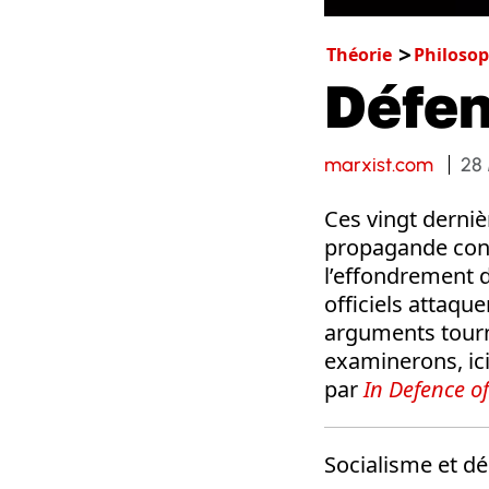
Théorie
Philosop
Défen
marxist.com
28
Ces vingt derni
propagande cont
l’effondrement d
officiels attaqu
arguments tourn
examinerons, ici
par
In Defence o
Socialisme et dé