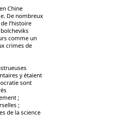
 en Chine
sme. De nombreux
e l’histoire
 bolcheviks
teurs comme un
aux crimes de
onstrueuses
taires y étaient
ocratie sont
rès
tement ;
selles ;
es de la science