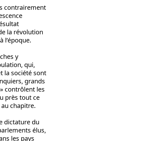
is contrairement
rescence
ésultat
de la révolution
 à l’époque.
iches y
ulation, qui,
et la société sont
anquiers, grands
 » contrôlent les
u près tout ce
 au chapitre.
e dictature du
parlements élus,
dans les pays