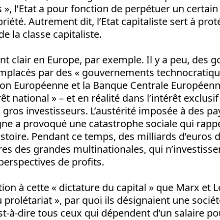
», l’Etat a pour fonction de perpétuer un certain
iété. Autrement dit, l’Etat capitaliste sert à pro
de la classe capitaliste.
nt clair en Europe, par exemple. Il y a peu, des
remplacés par des « gouvernements technocratiq
on Européenne et la Banque Centrale Européen
rêt national » – et en réalité dans l’intérêt exclus
s gros investisseurs. L’austérité imposée à des 
ne a provoqué une catastrophe sociale qui rappel
histoire. Pendant ce temps, des milliards d’euros
s des grandes multinationales, qui n’investisse
perspectives de profits.
tion à cette « dictature du capital » que Marx et L
 prolétariat », par quoi ils désignaient une sociét
est-à-dire tous ceux qui dépendent d’un salaire po