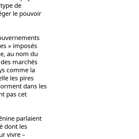
 type de
téger le pouvoir
 gouvernements
ues » imposés
ne, au nom du
if des marchés
pays comme la
le les pires
 dorment dans les
nt pas cet
énine parlaient
é dont les
ur vivre –