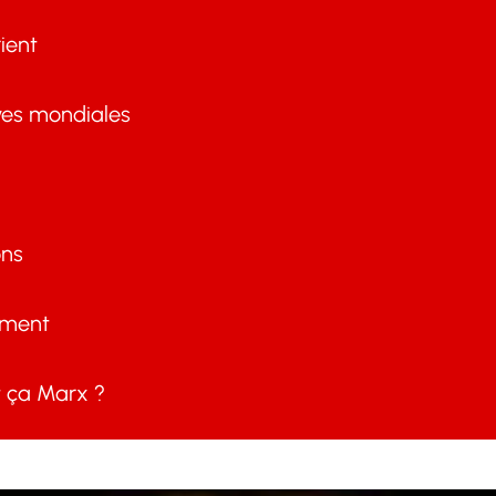
ient
ves mondiales
ons
ement
ça Marx ?