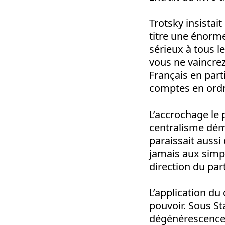
Trotsky insistait
titre une énorm
sérieux à tous 
vous ne vaincrez
Français en part
comptes en ordre 
L’accrochage le p
centralisme dém
paraissait auss
jamais aux simpl
direction du part
L’application du
pouvoir. Sous Sta
dégénérescence d