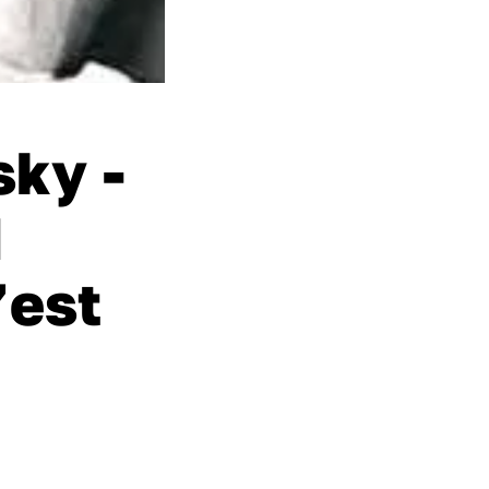
sky -
d
’est