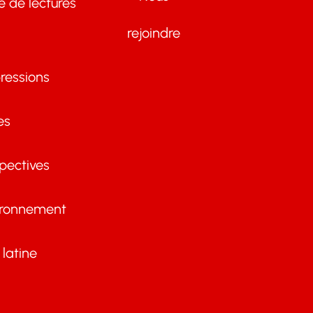
te de lectures
rejoindre
ressions
es
pectives
ironnement
latine