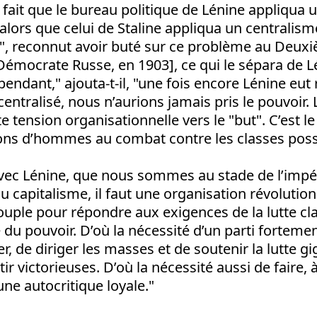
 fait que le bureau politique de Lénine appliqua 
lors que celui de Staline appliqua un centralism
", reconnut avoir buté sur ce problème au Deu
-Démocrate Russe, en 1903], ce qui le sépara de 
endant," ajouta-t-il, "une fois encore Lénine eut
centralisé, nous n’aurions jamais pris le pouvoir. 
te tension organisationnelle vers le "but". C’est 
ons d’hommes au combat contre les classes pos
avec Lénine, que nous sommes au stade de l’impé
u capitalisme, il faut une organisation révolutio
uple pour répondre aux exigences de la lutte cla
e du pouvoir. D’où la nécessité d’un parti fortemen
er, de diriger les masses et de soutenir la lutte 
tir victorieuses. D’où la nécessité aussi de faire,
une autocritique loyale."