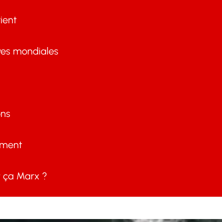
ient
ves mondiales
ons
ement
ça Marx ?