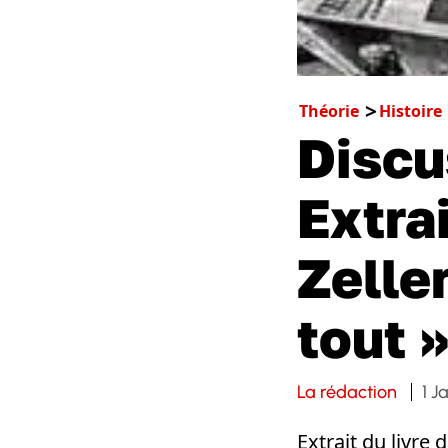
Théorie
Histoire
Discu
Extrai
Zeller
tout 
La rédaction
1 J
Extrait du livre d