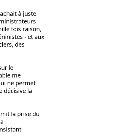
achait à juste
ministrateurs
le fois raison,
ninistes - et aux
ciers, des
sur le
cable me
qui ne permet
 décisive la
mit la prise du
la
nsistant