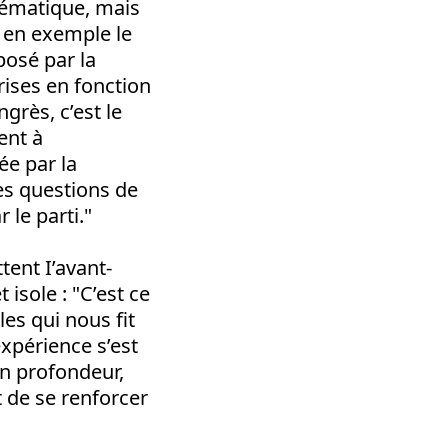
stématique, mais
it en exemple le
posé par la
rises en fonction
grès, c’est le
ent à
ée par la
les questions de
 le parti."
tent I’avant-
isole : "C’est ce
les qui nous fit
xpérience s’est
en profondeur,
et de se renforcer