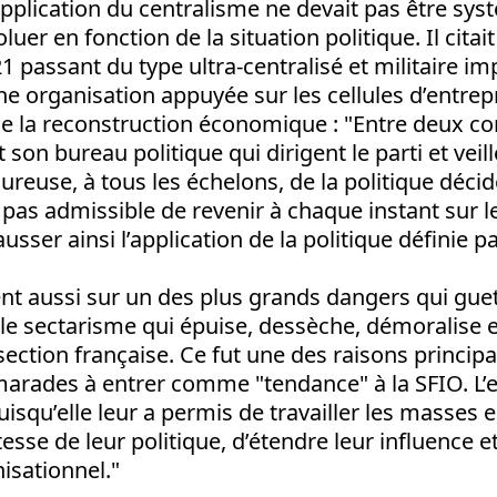
l’application du centralisme ne devait pas être sy
oluer en fonction de la situation politique. Il cita
21 passant du type ultra-centralisé et militaire im
une organisation appuyée sur les cellules d’entrep
e la reconstruction économique : "Entre deux con
 son bureau politique qui dirigent le parti et veill
oureuse, à tous les échelons, de la politique décid
st pas admissible de revenir à chaque instant sur 
ausser ainsi l’application de la politique définie par
ent aussi sur un des plus grands dangers qui guet
 le sectarisme qui épuise, dessèche, démoralise et 
section française. Ce fut une des raisons principa
arades à entrer comme "tendance" à la SFIO. L’e
isqu’elle leur a permis de travailler les masses 
stesse de leur politique, d’étendre leur influence 
nisationnel."