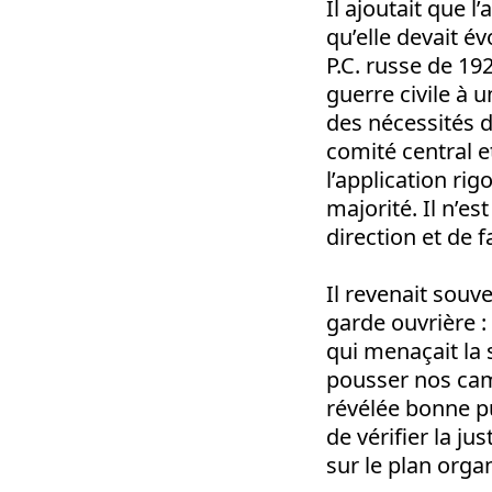
Il ajoutait que 
qu’elle devait év
P.C. russe de 19
guerre civile à 
des nécessités d
comité central et
l’application rig
majorité. Il n’e
direction et de f
Il revenait souv
garde ouvrière :
qui menaçait la 
pousser nos cam
révélée bonne pu
de vérifier la ju
sur le plan orga