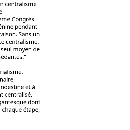
un centralisme
e
xième Congrès
Lénine pendant
 raison. Sans un
Le centralisme,
le seul moyen de
sédantes."
rialisme,
nnaire
ndestine et à
t centralisé,
gigantesque dont
 à chaque étape,