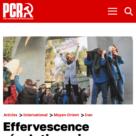
≡
Articles
International
Moyen-Orient
Iran
Effervescence