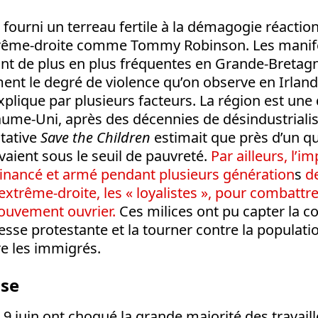
a fourni un terreau fertile à la démagogie réactio
trême-droite comme Tommy Robinson. Les manife
nt de plus en plus fréquentes en Grande-Bretagn
ment le degré de violence qu’on observe en Irlan
explique par plusieurs facteurs. La région est une
ume-Uni, après des décennies de désindustrialis
itative
Save the Children
estimait que près d’un q
ivaient sous le seuil de pauvreté.
Par ailleurs, l’i
 financé et armé
pendant plusieurs génération
s
d
’extrême-droite, les « loyalistes », pour combattre
mouvement ouvrier.
Ces milices ont pu capter la co
nesse protestante et la tourner contre la populati
re les immigrés.
sse
 9 juin ont choqué la grande majorité des travaill