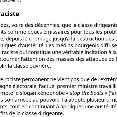
aciste
nées, voire des décennies, que la classe dirigean
rants comme boucs émissaires pour tous les pro
me, depuis le chômage jusqu’à la destruction des 
litiques d'austérité. Les médias bourgeois diffus
aciste qui constitue une véritable incitation à la
 détourner l’attention des masses des attaques de 
blir la classe ouvrière.
 raciste permanent ne vient pas que de l’extrêm
ne électorale, l’actuel premier ministre travaill
compte le slogan xénophobe
« stop the boats »
(“a
s son arrivée au pouvoir, il a adopté plusieurs m
nts, tout en continuant à appliquer une austérit
its de la classe dirigeante.