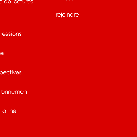
te de lectures
rejoindre
ressions
es
pectives
ironnement
latine