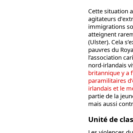
Cette situation 
agitateurs d'ex
immigrations so
atteignent rare
(Ulster). Cela s’
pauvres du Roya
l’association car
nord-irlandais v
britannique y a
paramilitaires d
irlandais et le 
partie de la jeu
mais aussi cont
Unité de cla
Les violences du