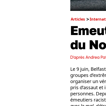
Articles
Internat
Emeut
du No
D'après Andrea Pa
Le 9 juin, Belfa
groupes d’extrêm
organiser un vér
pris d’assaut et
personnes. Depu
émeutiers racist
avec le mal, détru