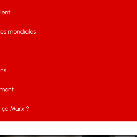
ient
ves mondiales
ons
ement
ça Marx ?