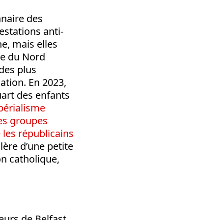
nnaire des
stations anti-
e, mais elles
de du Nord
 des plus
ation. En 2023,
uart des enfants
mpérialisme
es groupes
 les républicains
lère d’une petite
on catholique,
eurs de Belfast.