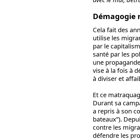
Démagogie r
Cela fait des an
utilise les mig
par le capitalis
santé par les po
une propagande r
vise à la fois à
à diviser et affai
Et ce matraquage
Durant sa campag
a repris à son 
bateaux”). Depui
contre les migra
défendre les prof