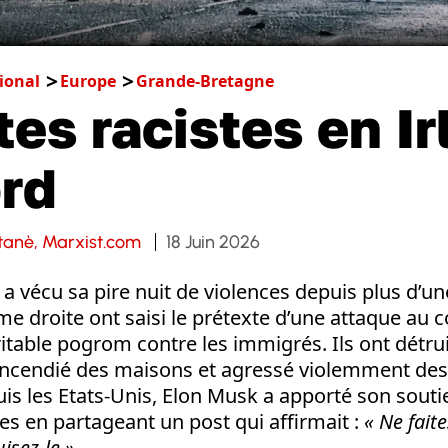
ional
Europe
Grande-Bretagne
es racistes en Ir
rd
tanè, Marxist.com
18 Juin 2026
st a vécu sa pire nuit de violences depuis plus d’u
e droite ont saisi le prétexte d’une attaque au 
itable pogrom contre les immigrés. Ils ont détrui
 incendié des maisons et agressé violemment des
is les Etats-Unis, Elon Musk a apporté son souti
es en partageant un post qui affirmait :
«
Ne faite
isez-le »
.