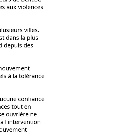
es aux violences
usieurs villes.
st dans la plus
rd depuis des
.
u mouvement
ls à la tolérance
 aucune confiance
ences tout en
se ouvrière ne
à l’intervention
 mouvement