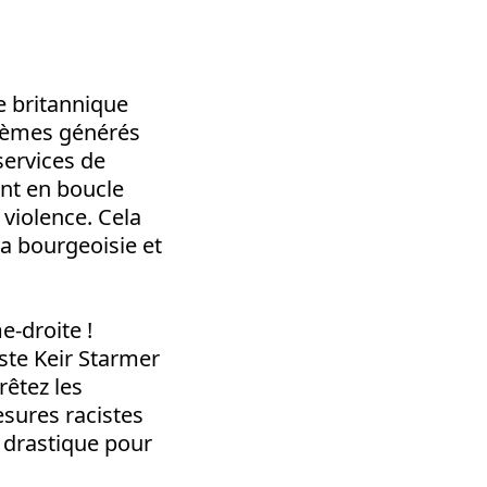
te britannique
blèmes générés
services de
ent en boucle
 violence. Cela
la bourgeoisie et
e-droite !
iste Keir Starmer
rrêtez les
esures racistes
é drastique pour