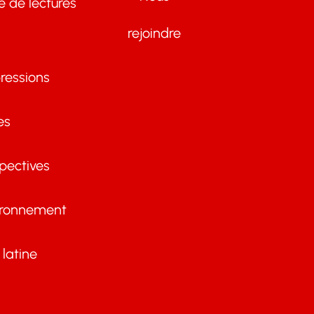
te de lectures
rejoindre
ressions
es
pectives
ironnement
latine