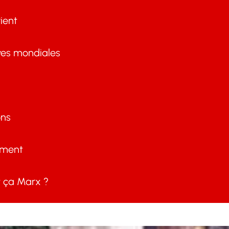
ient
ves mondiales
ons
ement
ça Marx ?