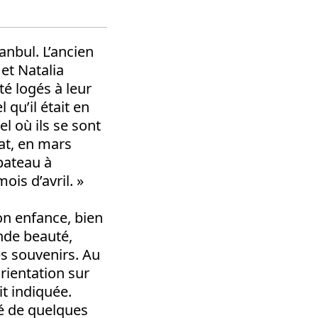
anbul. L’ancien
et Natalia
té logés à leur
l qu’il était en
el où ils se sont
lat, en mars
bateau à
ois d’avril. »
on enfance, bien
ande beauté,
s souvenirs. Au
rientation sur
it indiquée.
né de quelques