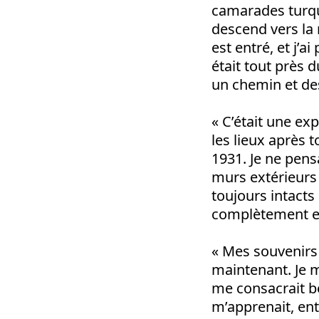
camarades turque
descend vers la m
est entré, et j’a
était tout près 
un chemin et de
« C’était une ex
les lieux après t
1931. Je ne pensa
murs extérieurs 
toujours intacts 
complètement ef
« Mes souvenirs
maintenant. Je m
me consacrait b
m’apprenait, entr