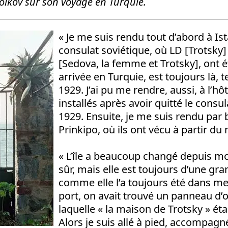
Volkov sur son voyage en Turquie.
« Je me suis rendu tout d’abord à Ist
consulat soviétique, où LD [Trotsky] 
[Sedova, la femme et Trotsky], ont é
arrivée en Turquie, est toujours là, te
1929. J’ai pu me rendre, aussi, à l’hôt
installés après avoir quitté le consu
1929. Ensuite, je me suis rendu par 
Prinkipo, où ils ont vécu à partir du m
« L’île a beaucoup changé depuis m
sûr, mais elle est toujours d’une gr
comme elle l’a toujours été dans me
port, on avait trouvé un panneau d’o
laquelle « la maison de Trotsky » éta
Alors je suis allé à pied, accompag