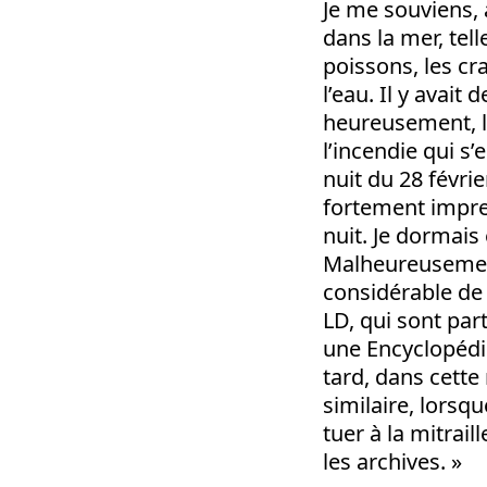
Je me souviens, 
dans la mer, tell
poissons, les cr
l’eau. Il y avait
heureusement, l’
l’incendie qui s
nuit du 28 févri
fortement impres
nuit. Je dormais 
Malheureusement
considérable de 
LD, qui sont par
une Encyclopédi
tard, dans cett
similaire, lorsq
tuer à la mitrai
les archives. »