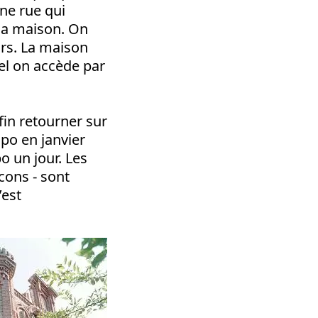
ne rue qui
e la maison. On
ours. La maison
uel on accède par
fin retourner sur
ipo en janvier
o un jour. Les
cons - sont
’est