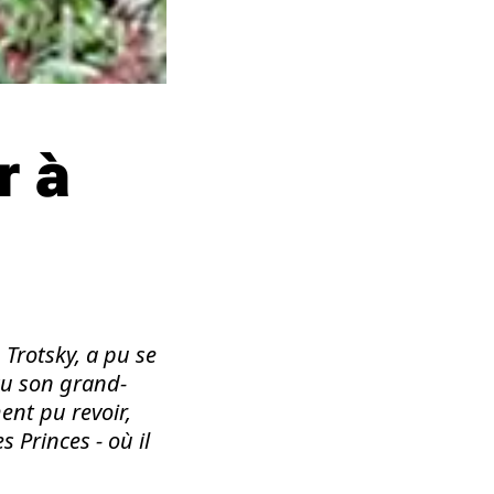
r à
 Trotsky, a pu se
cu son grand-
ent pu revoir,
s Princes - où il