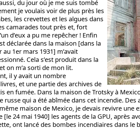
aussi, du jour où je me suis tombé
ement je voulais voir de plus près les
abes, les crevettes et les algues dans
 des camarades tout près et, fort
un d’eux a pu me repêcher ! Enfin
’est déclarée dans la maison [dans la
er au 1er mars 1931] m’avait
sionné. Cela s’est produit dans la
et on m’a sorti de mon lit.
, il y avait un nombre
livres, et une partie des archives de
tis en fumée. Dans la maison de Trotsky à Mexico,
e russe qui a été abîmée dans cet incendie. Des 
e même maison de Mexico, je devais revivre une 
ue [le 24 mai 1940] les agents de la GPU, après av
llette, ont lancé des bombes incendiaires dans le 