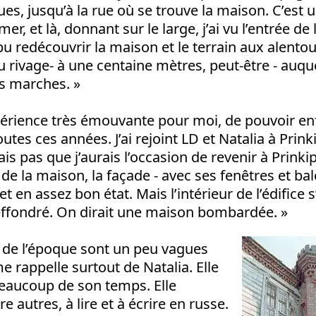
s, jusqu’à la rue où se trouve la maison. C’est u
er, et là, donnant sur le large, j’ai vu l’entrée d
i pu redécouvrir la maison et le terrain aux alent
du rivage- à une centaine mètres, peut-être - auq
s marches. »
périence très émouvante pour moi, de pouvoir en
outes ces années. J’ai rejoint LD et Natalia à Prink
is pas que j’aurais l’occasion de revenir à Prinkip
de la maison, la façade - avec ses fenêtres et bal
et en assez bon état. Mais l’intérieur de l’édifice s
fondré. On dirait une maison bombardée. »
 de l’époque sont un peu vagues
e rappelle surtout de Natalia. Elle
eaucoup de son temps. Elle
e autres, à lire et à écrire en russe.