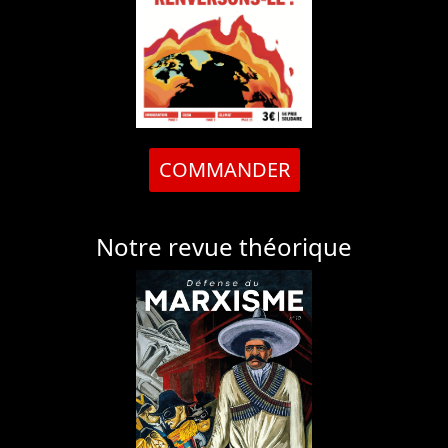
COMMANDER
Notre revue théorique