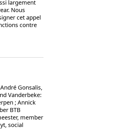
ussi largement
year. Nous
signer cet appel
nctions contre
André Gonsalis,
and Vanderbeke:
rpen ; Annick
mber BTB
emeester, member
t, social