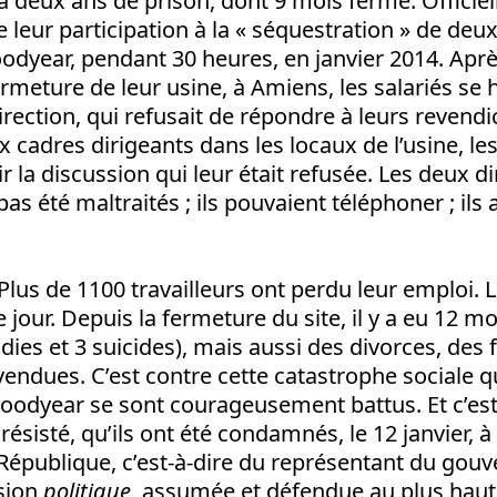
 deux ans de prison, dont 9 mois ferme. Officiel
 leur participation à la « séquestration » de deu
odyear, pendant 30 heures, en janvier 2014. Apr
fermeture de leur usine, à Amiens, les salariés se 
rection, qui refusait de répondre à leurs revendi
 cadres dirigeants dans les locaux de l’usine, les
r la discussion qui leur était refusée. Les deux d
as été maltraités ; ils pouvaient téléphoner ; ils 
 Plus de 1100 travailleurs ont perdu leur emploi. 
jour. Depuis la fermeture du site, il y a eu 12 mo
dies et 3 suicides), mais aussi des divorces, des 
endues. C’est contre cette catastrophe sociale q
 Goodyear se sont courageusement battus. Et c’e
 résisté, qu’ils ont été condamnés, le 12 janvier,
République, c’est-à-dire du représentant du gouv
ision
politique
, assumée et défendue au plus haut 