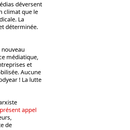
médias déversent
 climat que le
dicale. La
et déterminée.
au nouveau
nce médiatique,
ntreprises et
obilisée. Aucune
dyear ! La lutte
arxiste
 présent appel
eurs,
te de