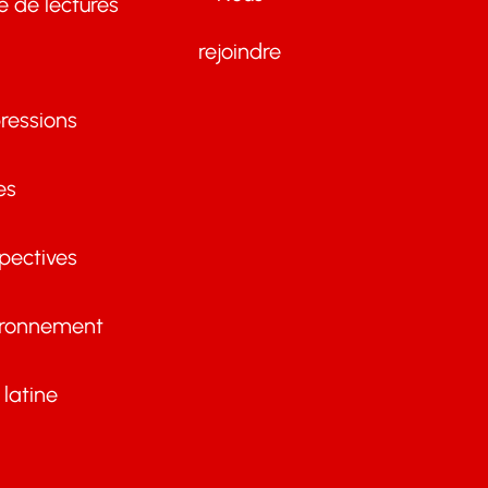
te de lectures
rejoindre
ressions
es
pectives
ironnement
latine