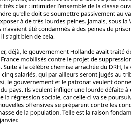
st très clair : intimider l’ensemble de la classe ouv
endre qu’elle doit se soumettre passivement au v
exposer à de très lourdes peines. Jamais, sous la 
es n’avaient été condamnés à des peines de priso
 il s’agit bien de cela.
er, déjà, le gouvernement Hollande avait traité d
ir France mobilisés contre le projet de suppressi
e. Suite à la célèbre chemise arrachée du DRH, la d
 cinq salariés, qui par ailleurs seront jugés au tr
si, le gouvernement et le patronat veulent donne
 du pays. Ils veulent infliger une lourde défaite à
e la régression sociale, car celle-ci va se poursui
 nouvelles offensives se préparent contre les cond
 masse de la population. Telle est la raison fonda
anvier.