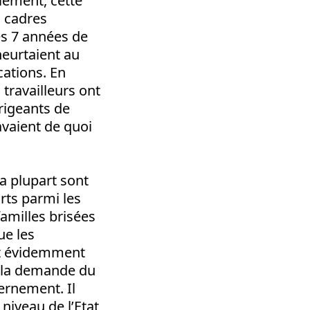
lement, cette
x cadres
ès 7 années de
heurtaient au
cations. En
 travailleurs ont
irigeants de
avaient de quoi
La plupart sont
rts parmi les
familles brisées
ue les
st évidemment
 à la demande du
ernement. Il
niveau de l’Etat,