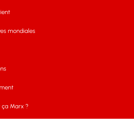
ient
ves mondiales
ons
ement
ça Marx ?