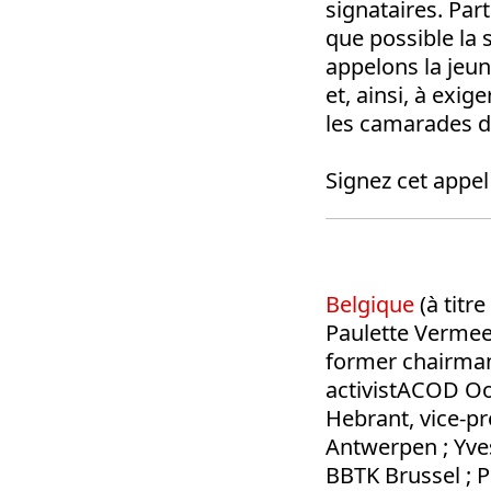
signataires. Par
que possible la 
appelons la jeun
et, ainsi, à exi
les camarades d’
Signez cet appel
Belgique
(à titr
Paulette Verme
former chairma
activistACOD Oo
Hebrant, vice-p
Antwerpen ; Yve
BBTK Brussel ; P