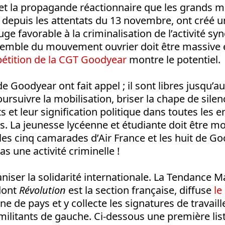
 et la propagande réactionnaire que les grands 
depuis les attentats du 13 novembre, ont créé un
e favorable à la criminalisation de l’activité syn
semble du mouvement ouvrier doit être massive 
pétition de la CGT Goodyear
montre le potentiel.
 Goodyear ont fait appel ; il sont libres jusqu’
poursuivre la mobilisation, briser la chape de sile
ts et leur signification politique dans toutes les e
rs. La jeunesse lycéenne et étudiante doit être m
les cinq camarades d’Air France et les huit de Goo
as une activité criminelle !
ganiser la solidarité internationale. La Tendance M
 dont
Révolution
est la section française, diffuse
le
e de pays et y collecte les signatures de travaill
 militants de gauche. Ci-dessous une première lis