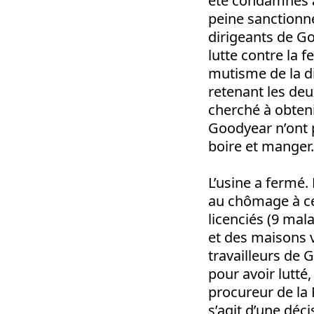
été condamnés à
peine sanctionne
dirigeants de Go
lutte contre la 
mutisme de la di
retenant les deux
cherché à obteni
Goodyear n’ont p
boire et manger.
L’usine a fermé.
au chômage à ce 
licenciés (9 mala
et des maisons v
travailleurs de
pour avoir lutté,
procureur de la 
s’agit d’une déc