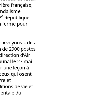
rière française,
andalisme
e
V
République,
n ferme pour
e « voyous » des
on de 2900 postes
irection d’Air
ibunal le 27 mai
r une leçon à
 ceux qui osent
vre et
itions de vie et
mentale du