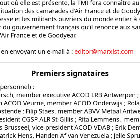
tout où elle est présente, la TMI fera connaître a
situation des camarades d’Air France et de Good
esse et les militants ouvriers du monde entier à 
ger du gouvernement français qu’il renonce aux sa
Air France et de Goodyear.
 en envoyant un e-mail à :
editor@marxist.com
Premiers signataires
e personnel)
:
ersch, member executive ACOD LRB Antwerpen ; 
n ACOD Veurne, member ACOD Onderwijs ; Rol
stende ; Filip Staes, member ABVV Metaal Antwe
resident CGSP ALR St-Gillis ; Rita Lemmens, me
s Brusseel, vice-president ACOD VDAB ; Erik D
atrick Hens, Handen Af van Venezuela ; Jelle Spruy