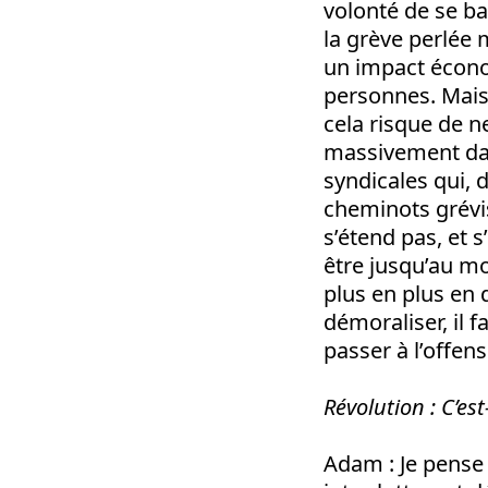
volonté de se b
la grève perlée m
un impact économ
personnes. Mais 
cela risque de ne
massivement dans 
syndicales qui, 
cheminots grévis
s’étend pas, et s
être jusqu’au mo
plus en plus en 
démoraliser, il 
passer à l’offens
Révolution
: C’est
Adam
: Je pense