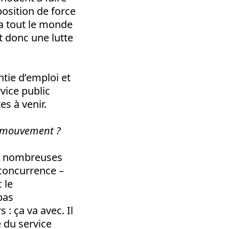
position de force
ra tout le monde
st donc une lutte
ntie d’emploi et
rvice public
es à venir.
e mouvement ?
de nombreuses
 concurrence –
 le
pas
 : ça va avec. Il
 du service