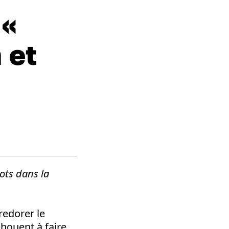
 «
 et
ots dans la
redorer le
chouent à faire