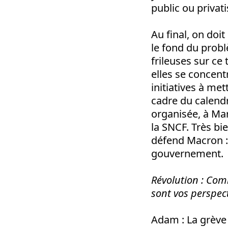
public ou privat
Au final, on doit
le fond du probl
frileuses sur ce 
elles se concentr
initiatives à me
cadre du calendr
organisée, à Mar
la SNCF. Très bie
défend Macron : u
gouvernement.
Révolution
: Comm
sont vos perspect
Adam
: La grève