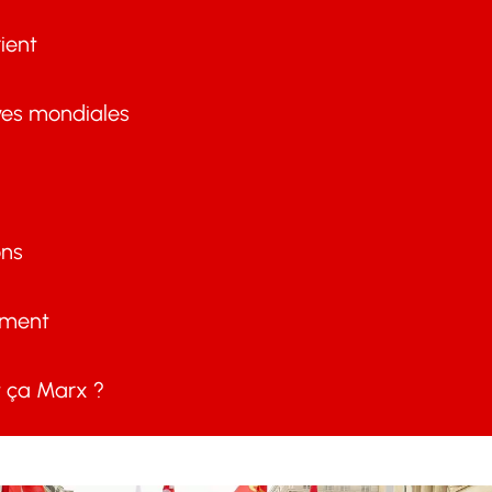
ient
ves mondiales
ons
ement
ça Marx ?