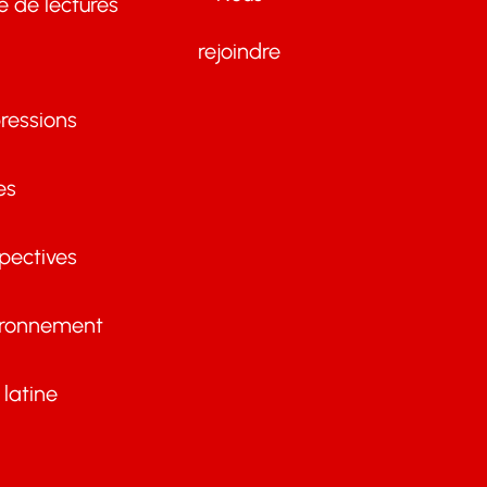
te de lectures
rejoindre
ressions
es
pectives
ironnement
latine