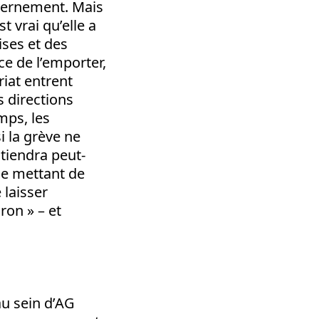
uvernement. Mais
st vrai qu’elle a
ises et des
ce de l’emporter,
riat entrent
s directions
mps, les
i la grève ne
 tiendra peut-
 se mettant de
 laisser
ron » – et
au sein d’AG