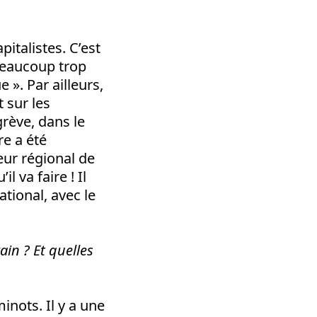
pitalistes. C’est
 beaucoup trop
 ». Par ailleurs,
t sur les
grève, dans le
re a été
eur régional de
l va faire ! Il
ational, avec le
in ? Et quelles
inots. Il y a une