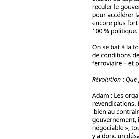
reculer le gouve
pour accélérer l
encore plus fort 
100 % politique.
On se bat à la f
de conditions de 
ferroviaire – et 
Révolution
:
Que 
Adam
: Les org
revendications. 
bien au contrair
gouvernement, il
négociable », tou
y a donc un dés