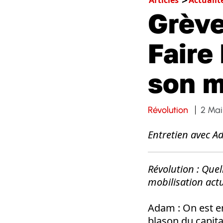
Grève
Faire
son m
Révolution
2 Mai
Entretien avec A
Révolution
: Que
mobilisation act
Adam
: On est e
blason du capita