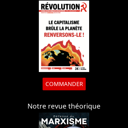
COMMANDER
Notre revue théorique