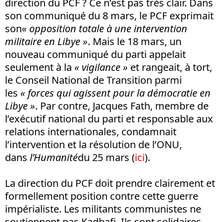
direction du PCF ? Ce n’est pas très clair. Dans
son communiqué du 8 mars, le PCF exprimait
son
« opposition totale à une intervention
militaire en Libye »
. Mais le 18 mars, un
nouveau communiqué du parti appelait
seulement à la
« vigilance »
et rangeait, à tort,
le Conseil National de Transition parmi
les
« forces qui agissent pour la démocratie en
Libye »
. Par contre, Jacques Fath, membre de
l’exécutif national du parti et responsable aux
relations internationales, condamnait
l’intervention et la résolution de l’ONU,
dans
l’Humanité
du 25 mars (
ici
).
La direction du PCF doit prendre clairement et
formellement position contre cette guerre
impérialiste. Les militants communistes ne
soutiennent pas Kadhafi. Ils sont solidaires