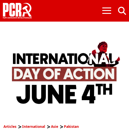
≡
Articles
International
Asie
Pakistan