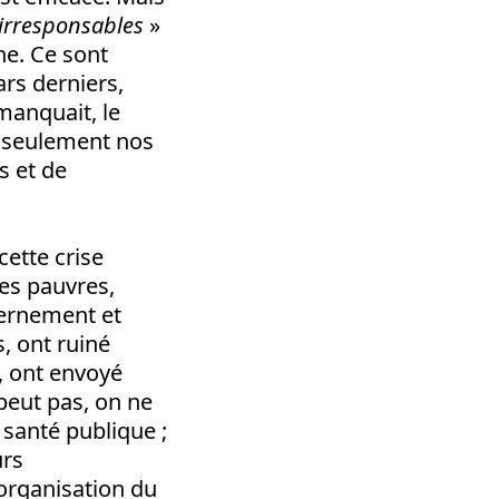
irresponsables
»
ne. Ce sont
ars derniers,
manquait, le
on seulement nos
s et de
ette crise
les pauvres,
vernement et
, ont ruiné
e, ont envoyé
 peut pas, on ne
a santé publique ;
urs
organisation du