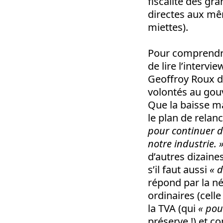
fiscalité des gr
directes aux mêm
miettes).
Pour comprendre 
de lire l’interv
Geoffroy Roux d
volontés au gouv
Que la baisse mas
le plan de relan
pour continuer de
notre industrie. 
d’autres dizaine
s’il faut aussi
« 
répond par la né
ordinaires (celle
la TVA (qui
« pou
préserve !) et co