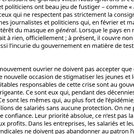
 et politiciens ont beau jeu de fustiger – comme «
ceux qui ne respectent pas strictement la consig
s journalistes et politiciens qui, en février et m
intérêt du masque
en général
. Lorsque le pays en 
t à rien, officiellement ; à présent, il couvre n
ssi l’incurie du gouvernement en matière de test
 mouvement ouvrier ne doivent pas accepter que c
ne nouvelle occasion de stigmatiser les jeunes et 
ritables responsables de cette crise sont au gou
irigeante. Ce sont eux qui, pendant des décennies
. Ce sont les mêmes qui, au plus fort de l’épidémi
illions de salariés sans aucune protection. On ne
re confiance. Leur priorité absolue, ce n’est pas l
ux profits. Dans les entreprises, les salariés et le
yndicales ne doivent pas abandonner au patron l’