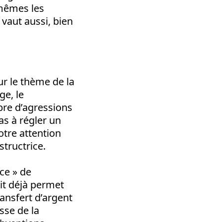
-mêmes les
 vaut aussi, bien
ur le thème de la
ge, le
bre d’agressions
as à régler un
otre attention
tructrice.
nce » de
it déjà permet
ransfert d’argent
sse de la