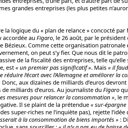
andes entreprises, d’une part, et d’autre part de 
es grandes entreprises (les plus petites n’auro
la logique du « plan de relance » concocté par M
iew accordée au
Figaro
, le 26 août, par le présiden
e Bézieux. Comme cette organisation patronale d
ernement, on peut s’y fier. Que nous dit le patr
sive de la fiscalité des entreprises, telle qu’elle
ce, est
« un premier pas significatif »
. Mais
« il fau
 réduire l’écart avec l’Allemagne et améliorer la co
»
Donc, aux dizaines de milliards d’euros devront
s de milliards d’euros. Au journaliste du
Figaro
qu
des mesures pour relancer la consommation »
, le 
gative. Il se plaint de la prétendue
« sur-épargne 
 des super-riches ne l’inquiète pas), rejette l’idée
sserait à la consommation de biens importés »
: D
nclue, sans sourciller :
« il n’y a pas eu de baisse 