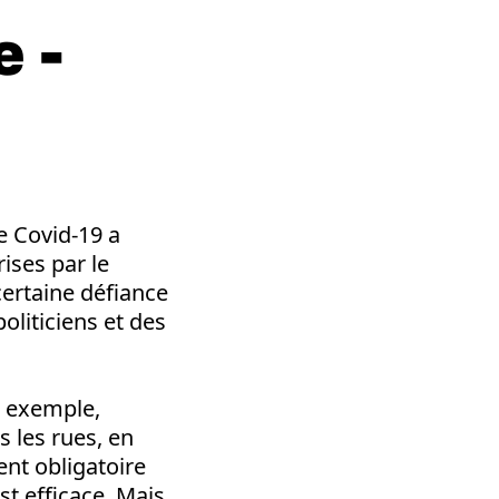
e -
e Covid-19 a
ises par le
ertaine défiance
oliticiens et des
ar exemple,
 les rues, en
ent obligatoire
st efficace. Mais