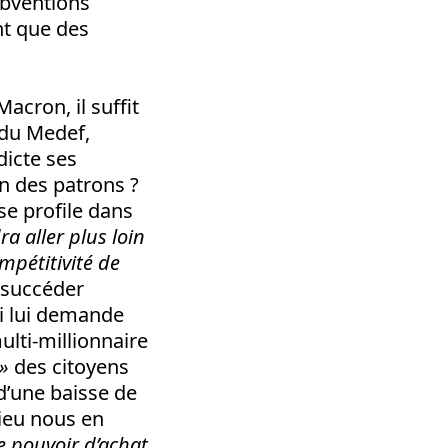
subventions
nt que des
acron, il suffit
t du Medef,
icte ses
on des patrons ?
 se profile dans
dra aller plus loin
mpétitivité de
 succéder
i lui demande
multi-millionnaire
»
des citoyens
 d’une baisse de
ieu nous en
de pouvoir d’achat