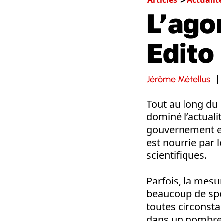
L’ago
Edito
Jérôme Métellus
Tout au long du
dominé l’actuali
gouvernement et
est nourrie par 
scientifiques.
Parfois, la mesu
beaucoup de spé
toutes circonsta
dans un nombre c