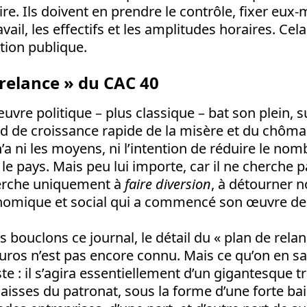
ire. Ils doivent en prendre le contrôle, fixer eux
vail, les effectifs et les amplitudes horaires. Cela
ction publique.
 relance » du CAC 40
re politique – plus classique – bat son plein, s
nd de croissance rapide de la misère et du chôma
 ni les moyens, ni l’intention de réduire le nom
le pays. Mais peu lui importe, car il ne cherche p
herche uniquement à
faire diversion
, à détourner n
omique et social qui a commencé son œuvre des
s bouclons ce journal, le détail du « plan de rela
euros n’est pas encore connu. Mais ce qu’on en sa
te : il s’agira essentiellement d’un gigantesque t
caisses du patronat, sous la forme d’une forte bai