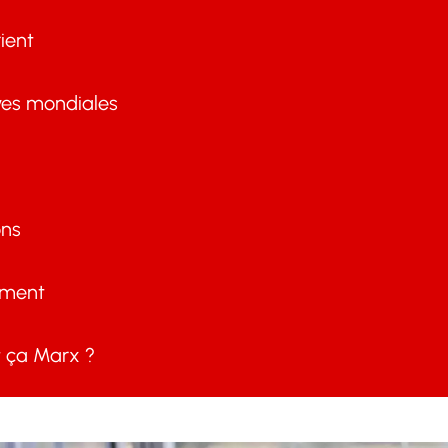
ient
ves mondiales
ons
ement
ça Marx ?