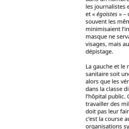
les journalistes
et «
égoïstes
» – 
souvent les même
minimisaient l’
masque ne servai
visages, mais au
dépistage.
La gauche et le
sanitaire soit u
alors que les vé
dans la classe d
l’hôpital public
travailler des m
doit pas leur fai
c’est la course a
organisations s