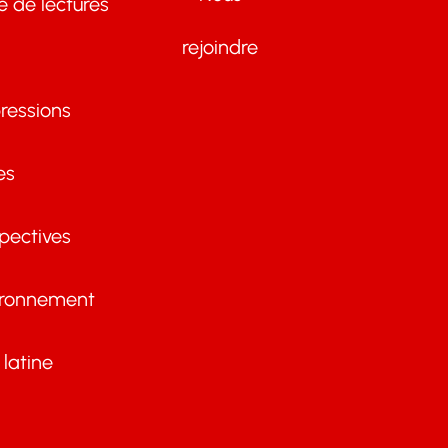
te de lectures
rejoindre
ressions
es
pectives
ironnement
latine